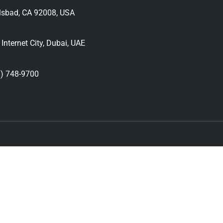
lsbad, CA 92008, USA
nternet City, Dubai, UAE
) 748-9700