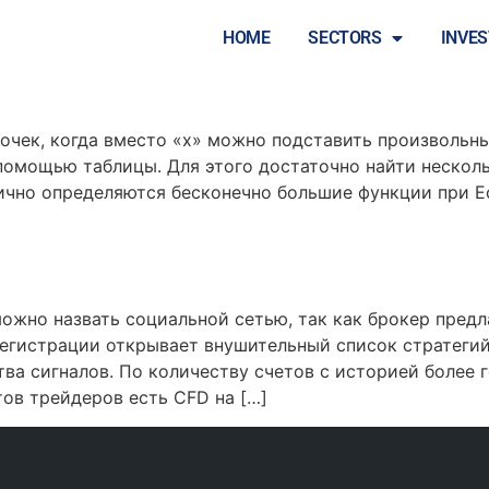
и Форекс
HOME
SECTORS
INVE
е: определение и примеры
очек, когда вместо «x» можно подставить произвольны
помощью таблицы. Для этого достаточно найти несколь
гично определяются бесконечно большие функции при Е
можно назвать социальной сетью, так как брокер пред
егистрации открывает внушительный список стратегий 
ва сигналов. По количеству счетов с историей более 
ов трейдеров есть CFD на […]