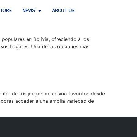
STORS
NEWS
ABOUT US
Bolivia hoy mismo!
 populares en Bolivia, ofreciendo a los
 sus hogares. Una de las opciones más
s juegos de casino en
utar de tus juegos de casino favoritos desde
 podrás acceder a una amplia variedad de