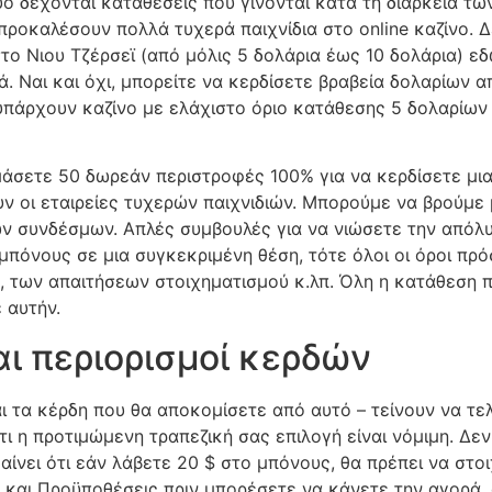
υο δέχονται καταθέσεις που γίνονται κατά τη διάρκεια τ
προκαλέσουν πολλά τυχερά παιχνίδια στο online καζίνο. Δ
το Νιου Τζέρσεϊ (από μόλις 5 δολάρια έως 10 δολάρια) εδ
ά.
Ναι και όχι, μπορείτε να κερδίσετε βραβεία δολαρίων 
 υπάρχουν καζίνο με ελάχιστο όριο κατάθεσης 5 δολαρίων 
άσετε 50 δωρεάν περιστροφές 100% για να κερδίσετε μια 
 οι εταιρείες τυχερών παιχνιδιών. Μπορούμε να βρούμε 
ν συνδέσμων. Απλές συμβουλές για να νιώσετε την απόλ
ί μπόνους σε μια συγκεκριμένη θέση, τότε όλοι οι όροι π
, των απαιτήσεων στοιχηματισμού κ.λπ. Όλη η κατάθεση πρ
 αυτήν.
αι περιορισμοί κερδών
 τα κέρδη που θα αποκομίσετε από αυτό – τείνουν να τελ
ι η προτιμώμενη τραπεζική σας επιλογή είναι νόμιμη. Δε
ίνει ότι εάν λάβετε 20 $ στο μπόνους, θα πρέπει να στο
 και Προϋποθέσεις πριν μπορέσετε να κάνετε την αγορά, 