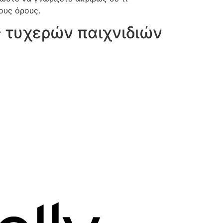
ους όρους.
ς τυχερών παιχνιδιών