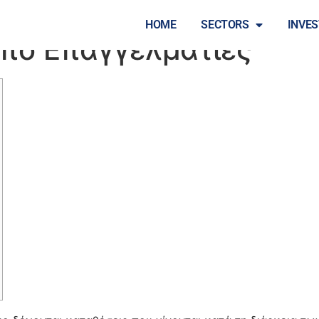
$ στις Καζίνο των Ηνω
HOME
SECTORS
INVE
από Επαγγελματίες