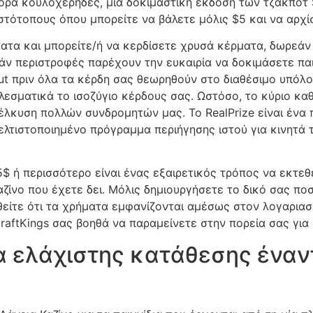
ήγορα κουλοχέρηδες, μια δοκιμαστική έκδοση των τζακπότ
στότοπους όπου μπορείτε να βάλετε μόλις $5 και να αρχί
ρματα και μπορείτε/ή να κερδίσετε χρυσά κέρματα, δωρεά
εάν περιστροφές παρέχουν την ευκαιρία να δοκιμάσετε παι
ut πριν όλα τα κέρδη σας θεωρηθούν στο διαθέσιμο υπόλοι
εσματικά το ισοζύγιο κέρδους σας. Ωστόσο, το κύριο καθ
κυση πολλών συνδρομητών μας. Το RealPrize είναι ένα π
ελτιστοποιημένο πρόγραμμα περιήγησης ιστού για κινητά 
5$ ή περισσότερο είναι ένας εξαιρετικός τρόπος να εκτεθ
ζίνο που έχετε δει. Μόλις δημιουργήσετε το δικό σας ποσ
θείτε ότι τα χρήματα εμφανίζονται αμέσως στον λογαρια
DraftKings σας βοηθά να παραμείνετε στην πορεία σας για
ια ελάχιστης κατάθεσης έναν