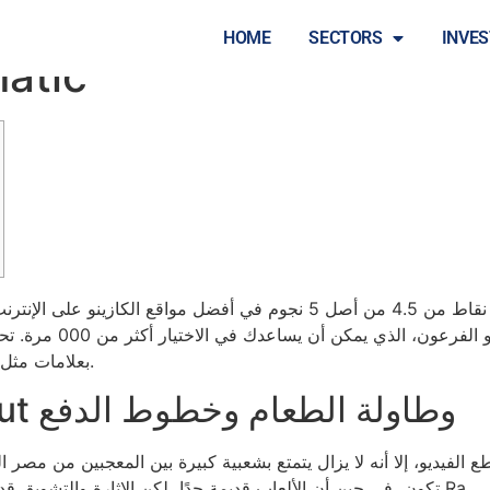
HOME
SECTORS
INVE
عبر الإنت
حصلت اللعبة على الإنترنت على متوسط ​​نقاط من 4.5 من أصل 5 نجوم في أف
تح
بعلامات مثل الفرعون الجديد وخنافس الجعران والأثر بعيدًا عن رع.
احجز من Ra Slot Shell out وطاولة الطعام وخطوط الدفع
2 يعد أحد أفضل مقاطع الفيديو، إلا أنه لا يزال يتمتع بشعبية كبيرة بين المعجبين 
تكون، في حين أن الألعاب قديمة جدًا، لكن الإثارة والتشويق قد لا تشعران أبدًا بعمري عند م