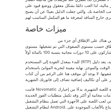
ر مالية، لذا العب دائمًا بشكل معقول ووضع قيود على
علت الدليل بعيدًا عن أن يصبح Ra رائجًا، كان أمرًا لا مفر منه للعلامات التجارية الأخرى أن تدركه. يتعين على المشاركين دائمًا قضاء بعض
ميزات خاصة
 هناك على الإطلاق أي جزء من
 نطاق حسب مستوى الصفوف التي تم تشغيلها. مستوى
للبدء بمعدل العودة إلى المستخدم (RTP) الجديد، يعد دليل Ra Miracle بسيطًا جدًا. تتميز الإجابة الواضحة بمعدل عمولة رائع يبلغ 96.09%
 الوقت والموجز. نهاية معينة لتجربة الموانئ باستخدام
 على الرغم من أن كتاب Ra نادرًا ما ينفق أي بحث على الإطلاق، لذا يمكنك
قامت Novomatic بتحديث لعبة الفيديو إلى حد ما، وهي تعمل على الأنظمة الحديثة أيضًا. اليوم، دعونا نلقي نظرة على جميع سمات هذه اللعبة الشهيرة، بدءًا من إخبارك
لامات مجانية أو أكثر وقد تكمل متطلبات الفوز الجديدة
لتي تعمل بنظام التشغيل Android، خصص بعض الوقت لرؤية متجر Yahoo Play ويمكنك الحصول على اللعبة