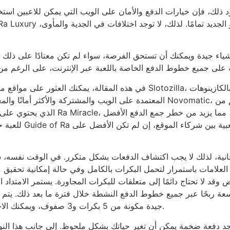
ياء جيدة ويمكنك أن تستحق الفرصة، سواء لم تكن معتادًا على ذلك أو كنت مخضرمًا متمرسًا.
في هذه المقالة، يمكنك العثور على مواقع مؤسسات القمار للع
المعتمدة على الويب والمشتركة والأكثر أمانًا والمعقولة. العديد من هذه الفتحات ا
الذي يحتوي على العديد من الوظائف الإض
ية، لذلك لا يجب اكتشاف الدفعات بشكل متكرر. في الوقت نفسه، ستكو
ر العلامات باستمرار لتحمل البكرات بالكامل وفي حالة إمكانية تحقيق 
وقد لا تحتاج دائمًا إلى متعلقات للبكرات المجاورة. يستمر الامتداد ال
بحًا عبر جميع خطوط الدفع النشطة خلال فترة ما بعد ذلك. يتم تشغيل الكتاب الإلكتر
جيدة مكونة من 5 بكرات و3 صفوف، ويمكنك الاختيار من بين خطوط الدفع في الخطوة 1 و9 للعب بها.
دفعة ضخمة يمكن أن تغير حياتك بشكل ملحوظ. إلى جانب هذا النوع