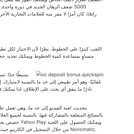
5000 ضعف الرهان الجديد في دورة واحدة
متساوٍ بمساعدة كمية الخطوط ويمكنك تحديد حج
تلقائيًا، وهو أمر طبيعي إلى حد ما بالنسبة لامتيازك
بالنصائح المتعلقة بالمشاركة فيها. بالنسبة لجميع العل
لنظام التشغيل Android. بدلاً من ذلك، يمكنك أيضًا الاستمتاع بالألعاب الموجودة على Android من خلال التسجيل في الكازينو حيث يستخدمون برنامج الكازينو Novomatic.