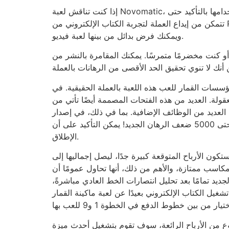
إذا كنت تناقش لعبة Novomatic، فيمكنك التأكد من أنها آمنة. على الرغم من عدم وجود ذلك، فإن خيارات الدفع والأمان على الويب التي يمكن للاعبين استخدامها بالتأكيد حتى
تتمكن من إيداع العملة لتجربة الكتاب الإلكتروني من Ra Luxury أو حتى سحب مدفوعاتهم، كلها تعود إلى الكازينو الجديد تمامًا. لذلك، لا توجد اختلافات في الجدية والمأوى،
ويمكنك فرض بدائل من بينها لعبة فيديو.
 يمكنك المقامرة بالنشر من Ra مجانًا في الكثير من أكبر الكازينوهات
ب هذه اللعبة بالعملة الحقيقية. في Slotozilla، أوصي بشدة بالكازينوهات
لمصممة أيضًا تأتي من Novomatic، مما يكرر الصيغة المربحة الجديدة للدليل القديم من Ra
افية. بما في ذلك، في إصدار Ra Miracle، هناك فرصة لتفعيل العديد من الأيقونات الموسعة، مما يزيد من خطر جمع الدفع الأفضل
للعبة حتى 5000 ضعف الرهان الجديد! يمكن التأكيد على أن Guide of Ra هي واحدة من أفضل ألعاب القمار وأكثرها شعبية بين شركاء الموقع، إن لم تكن الأفضل على
الإطلاق.
ن الأرباح المتوقعة كبيرة جدًا، ليصل إجماليها إلى
مكاسب ممتازة، والأهم من ذلك، أنها تحاول عمومًا أن
جديد تمامًا بعد تحليل انتصارات الخط العادي مباشرةً،
وني بعيدًا عن لعبة ماكينة القمار Ra جنبًا إلى جنب مع إعدادات
 من الأرباح الرائعة، سوف تقوم بتشغيل أحدث ميزة