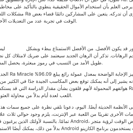
. يرجى العلم بأن استخدام الأموال الحقيقية ينطوي بالتأكيد على مخاط
مشكلات اللعب الخاصة بك. والتي ج
الوقت في تجربة عدد من التعديلات الأخرى خارج المنافذ لمعرفة ما هو المكمل المناسب لهم.
اللعب كثيرًا على الخطوط، نظرًا لأن الاختيار لكل تطور قد يكون الأفضل. من الأفضل الاستمتاع ببطء وبشكل
تنزيل التطبيق التابع gate777
ليس
م الرهانات. تذكر أن الرهان الجديد سيعتمد على ضربك لامتلاك كل
طويل الأمد من التسبب في رموز مبعثرة، يحصل المشاركون على 10 دورات مجانية بنسبة 100 بالمائة أولاً.
. إنه يشير إلى أنه يمكنك توقع بعض المكاسب الجيدة جدًا في الكثير من
هواتفهم المحمولة لأنهم قلقون بشأن مقدار الدراسة التي قد يستكشفونها. لا يوجد أي موقف هنا
اللعب لعدة أيام بدلاً من محاولة العثور على أي تكاليف إضافية تضاف إلى فاتورتك الشهرية.
امات الأخرى تقريبًا من اللعبة عبر الإنترنت، يلزم وجود حوالي ثلاث ع
تمامًا. بالنسبة لأولئك الذين يرغبون في لعب اللعبة على الأجهزة ا