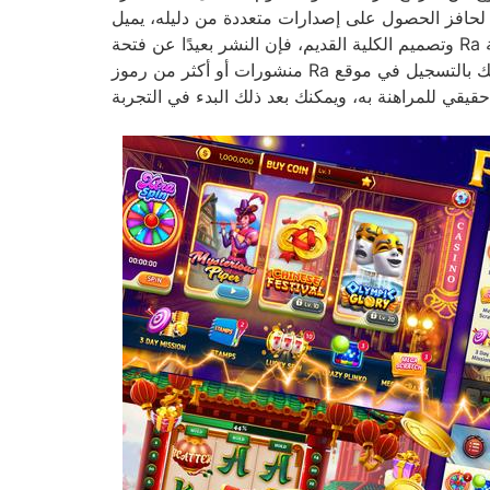
 متعددة من دليله، يميل Ra إلى منح 10 ألعاب فيديو مجانية تمامًا تحتوي على أيقونة توسيع مختلفة. نظرًا لسنوات التخرج
وتصميم الكلية القديم، فإن النشر بعيدًا عن فتحة Ra له جولة تحفيزية واحدة فقط. هذه ألعاب دورات مجانية تمامًا يمكنك الحصول عليها من خلال الحصول على حوالي ثلاثة
منشورات أو أكثر من رموز Ra المبعثرة على البكرات. بمجرد قيامك بالتسجيل في موقع Publication Out of Ra Online Casino المحدد، ستحتاج إلى إجراء إيداع أولي حتى