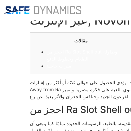
قم بالخروج من لعبة Ra للفيديو المجانية بنسبة 100 بالمائة للمقامرة
رنت, Novomatic
مقالات
احجز من Ra Slot Shell out وطاولة
الطعام وخطوط الدفع
ميزات خاصة
ضل مواقع الكازينو على الإنترنت. يؤدي الحصول على حوالي ثلاثة أو أكثر من إشارات Guide
توي اللعبة على فكرة مصرية وتتميز
من مصر القديمة. بالطبع، الرسومات الجديدة تمامًا كما ينبغي أن
رشدك من ماكينة القمار Ra. اكتشف أسرار دليلك الخاص ويمكنك الفوز بما يصل إلى