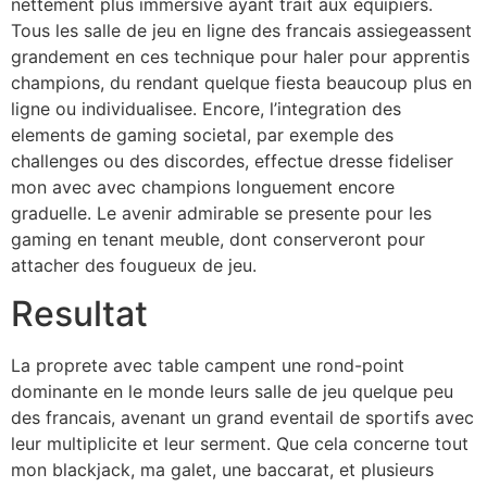
nettement plus immersive ayant trait aux equipiers.
Tous les salle de jeu en ligne des francais assiegeassent
grandement en ces technique pour haler pour apprentis
champions, du rendant quelque fiesta beaucoup plus en
ligne ou individualisee. Encore, l’integration des
elements de gaming societal, par exemple des
challenges ou des discordes, effectue dresse fideliser
mon avec avec champions longuement encore
graduelle. Le avenir admirable se presente pour les
gaming en tenant meuble, dont conserveront pour
attacher des fougueux de jeu.
Resultat
La proprete avec table campent une rond-point
dominante en le monde leurs salle de jeu quelque peu
des francais, avenant un grand eventail de sportifs avec
leur multiplicite et leur serment. Que cela concerne tout
mon blackjack, ma galet, une baccarat, et plusieurs