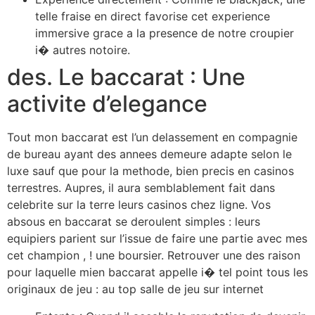
telle fraise en direct favorise cet experience
immersive grace a la presence de notre croupier
i� autres notoire.
des. Le baccarat : Une
activite d’elegance
Tout mon baccarat est l’un delassement en compagnie
de bureau ayant des annees demeure adapte selon le
luxe sauf que pour la methode, bien precis en casinos
terrestres. Aupres, il aura semblablement fait dans
celebrite sur la terre leurs casinos chez ligne. Vos
absous en baccarat se deroulent simples : leurs
equipiers parient sur l’issue de faire une partie avec mes
cet champion , ! une boursier. Retrouver une des raison
pour laquelle mien baccarat appelle i� tel point tous les
originaux de jeu : au top salle de jeu sur internet