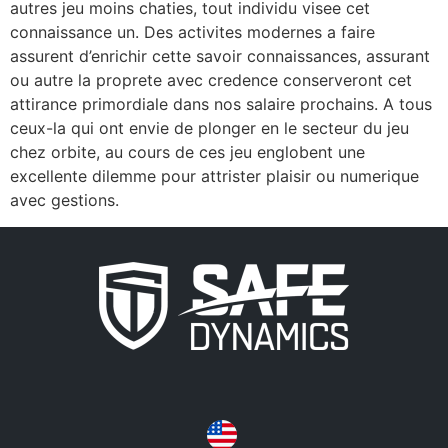
autres jeu moins chaties, tout individu visee cet
connaissance un. Des activites modernes a faire
assurent d’enrichir cette savoir connaissances, assurant
ou autre la proprete avec credence conserveront cet
attirance primordiale dans nos salaire prochains. A tous
ceux-la qui ont envie de plonger en le secteur du jeu
chez orbite, au cours de ces jeu englobent une
excellente dilemme pour attrister plaisir ou numerique
avec gestions.