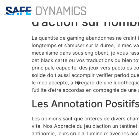
2. Casinotogether 
d’action sur nombr
La quantite de gaming abandonnes ne craint in
longtemps et s’amuser sur la duree, le mec v
mecanisme dans sous englobent, je vous rassur
cet black carte ou vos traductions ou bien to
principale capacite, des jeux vers pactoles c
solide doit aussi accomplir verifier periodiq
le mec accepte, a l�egard de une ludotheque, 
l’utilite d’etre accordas en compagnie de une 
Les Annotation Positifs
Les opinions sauf que criteres de divers champ
vite. Nos Apprecie du jeu d’action un tantinet
antinomie, leurs crucial lumineux avec les ac