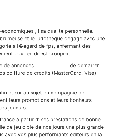
-economiques , ! sa qualite personnelle.
e brumeuse et le ludotheque degage avec une
gorie a l�egard de fps, enfermant des
ement pour en direct croupier.
ype de annonces
melbet casino
de demarrer
s coiffure de credits (MasterCard, Visa),
ntin et sur au sujet en compagnie de
ment leurs promotions et leurs bonheurs
ces joueurs.
france a partir d’ ses prestations de bonne
le de jeu cible de nos jours une plus grande
us avec vos plus performants editeurs en la