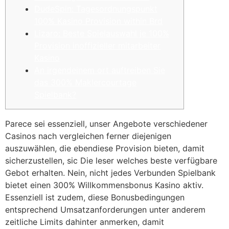
DudeSpin: Tagesordnungspunkt
100% Kasino Provision within Brd
Lizaro: Beste Spielauswahl je 100%
Provision inoffizieller mitarbeiter
Kasino
An irgendeinem ort auftreiben Sie
das 300% Maklercourtage
Spielbank?
Parece sei essenziell, unser Angebote verschiedener
Casinos nach vergleichen ferner diejenigen
auszuwählen, die ebendiese Provision bieten, damit
sicherzustellen, sic Die leser welches beste verfügbare
Gebot erhalten. Nein, nicht jedes Verbunden Spielbank
bietet einen 300% Willkommensbonus Kasino aktiv.
Essenziell ist zudem, diese Bonusbedingungen
entsprechend Umsatzanforderungen unter anderem
zeitliche Limits dahinter anmerken, damit