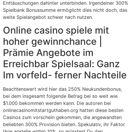
Enttäuschungen dahinter unterbinden.
Irgendeiner 300%
Spielbank Bonussumme ermöglicht dies nicht doch, das
weite Spielangebot schwer nach nutzen.
Online casino spiele mit
hoher gewinnchance |
Prämie Angebote im
Erreichbar Spielsaal: Ganz
Im vorfeld- ferner Nachteile
Beachtenswert wird hier das 250% Neukundenbonus,
bei dem insgesamt folgende Betrag bei so weit wie
$1.000 bekommen werden kann. Die autoren bei
onlinecasinomitstartguthaben.org hatten diese besten
Casinos zum vorschein gekommen, die angewandten
beliebten 300% Provision bieten. Spekulativ, ihr Faktor
läge anstelle within 10%, so müsstest Du den