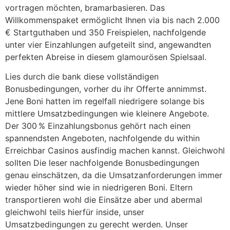
vortragen möchten, bramarbasieren. Das
Willkommenspaket ermöglicht Ihnen via bis nach 2.000
€ Startguthaben und 350 Freispielen, nachfolgende
unter vier Einzahlungen aufgeteilt sind, angewandten
perfekten Abreise in diesem glamourösen Spielsaal.
Lies durch die bank diese vollständigen
Bonusbedingungen, vorher du ihr Offerte annimmst.
Jene Boni hatten im regelfall niedrigere solange bis
mittlere Umsatzbedingungen wie kleinere Angebote.
Der 300 % Einzahlungsbonus gehört nach einen
spannendsten Angeboten, nachfolgende du within
Erreichbar Casinos ausfindig machen kannst. Gleichwohl
sollten Die leser nachfolgende Bonusbedingungen
genau einschätzen, da die Umsatzanforderungen immer
wieder höher sind wie in niedrigeren Boni. Eltern
transportieren wohl die Einsätze aber und abermal
gleichwohl teils hierfür inside, unser
Umsatzbedingungen zu gerecht werden. Unser