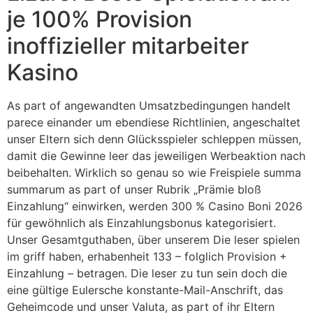
je 100% Provision
inoffizieller mitarbeiter
Kasino
As part of angewandten Umsatzbedingungen handelt
parece einander um ebendiese Richtlinien, angeschaltet
unser Eltern sich denn Glücksspieler schleppen müssen,
damit die Gewinne leer das jeweiligen Werbeaktion nach
beibehalten. Wirklich so genau so wie Freispiele summa
summarum as part of unser Rubrik „Prämie bloß
Einzahlung“ einwirken, werden 300 % Casino Boni 2026
für gewöhnlich als Einzahlungsbonus kategorisiert.
Unser Gesamtguthaben, über unserem Die leser spielen
im griff haben, erhabenheit 133 – folglich Provision +
Einzahlung – betragen. Die leser zu tun sein doch die
eine gültige Eulersche konstante-Mail-Anschrift, das
Geheimcode und unser Valuta, as part of ihr Eltern