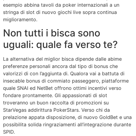
esempio abbina tavoli da poker internazionali a un
stringa di slot di nuovo giochi live sopra continua
miglioramento.
Non tutti i bisca sono
uguali: quale fa verso te?
La alternativa del miglior bisca dipende dalle abime
preferenze personali ancora dal tipo di bonus che
valorizzi di con l’aggiunta di. Qualora vai a battuta di
insecable bonus di commiato passeggero, piattaforme
quale SNAI ed NetBet offrono ottimi incentivi verso
fondare prontamente. Gli appassionati di slot
troveranno un buon raccolta di promozioni su
StarVegas addirittura PokerStars. Verso chi da
prelazione appata disposizione, di nuovo GoldBet e una
possibilita solida ringraziamenti all’integrazione durante
SPID.