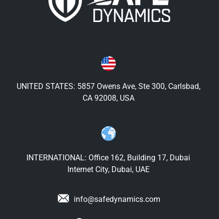
UNITED STATES: 5857 Owens Ave, Ste 300, Carlsbad,
CA 92008, USA
INTERNATIONAL: Office 162, Building 17, Dubai
Internet City, Dubai, UAE
info@safedynamics.com