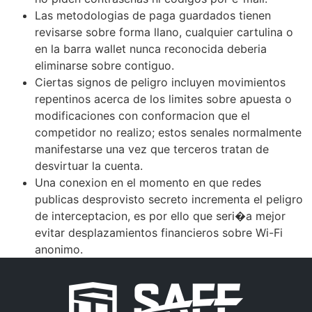
Las metodologias de paga guardados tienen
revisarse sobre forma llano, cualquier cartulina o
en la barra wallet nunca reconocida deberia
eliminarse sobre contiguo.
Ciertas signos de peligro incluyen movimientos
repentinos acerca de los limites sobre apuesta o
modificaciones con conformacion que el
competidor no realizo; estos senales normalmente
manifestarse una vez que terceros tratan de
desvirtuar la cuenta.
Una conexion en el momento en que redes
publicas desprovisto secreto incrementa el peligro
de interceptacion, es por ello que seri�a mejor
evitar desplazamientos financieros sobre Wi-Fi
anonimo.