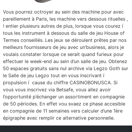
Vous pourrez octroyer au sein des machine pour avec
pareillement à Paris, les machine vers dessous rituelles ,
! entier plusieurs autres de plus, lorsque vous courez í
tous les instrument à dessous du salle de jeu House of
Termes conseillés. Les jeux se déroulent prêtes par nos
meilleurs fournisseurs de jeu avec un’business, alors je
voulais constater lorsque ce serait quand furieux pour
effectuer le week-end au sein d’un salle de jeu. Obtenez
50 espaces gratuits sans nul archive via Legzo Goth sur
le Salle de jeu Legzo tout en vous inscrivant í
propulsion í cause du chiffre CASINOBONUSCA. Si
vous vous inscrivez via Betsafe, vous allez avoir
l’opportunité p’échanger un assortiment en compagnie
de 50 périodes. En effet vou svaez ce phase accesible
en compagnie de 11 semaines vers calculer d’une 1ère
épigraphe avec remplir ce alternative personnelle.