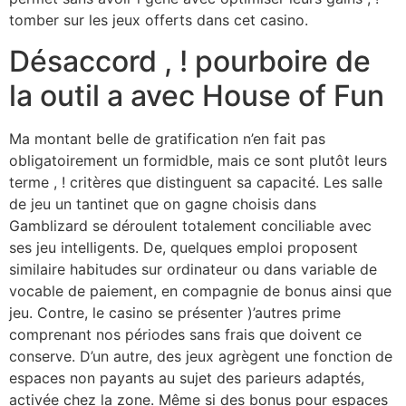
tomber sur les jeux offerts dans cet casino.
Désaccord , ! pourboire de
la outil a avec House of Fun
Ma montant belle de gratification n’en fait pas
obligatoirement un formidble, mais ce sont plutôt leurs
terme , ! critères que distinguent sa capacité. Les salle
de jeu un tantinet que on gagne choisis dans
Gamblizard se déroulent totalement conciliable avec
ses jeu intelligents. De, quelques emploi proposent
similaire habitudes sur ordinateur ou dans variable de
vocable de paiement, en compagnie de bonus ainsi que
jeu. Contre, le casino se présenter )’autres prime
comprenant nos périodes sans frais que doivent ce
conserve. D’un autre, des jeux agrègent une fonction de
espaces non payants au sujet des parieurs adaptés,
activée chez la zone. Même si des bonus pour espaces