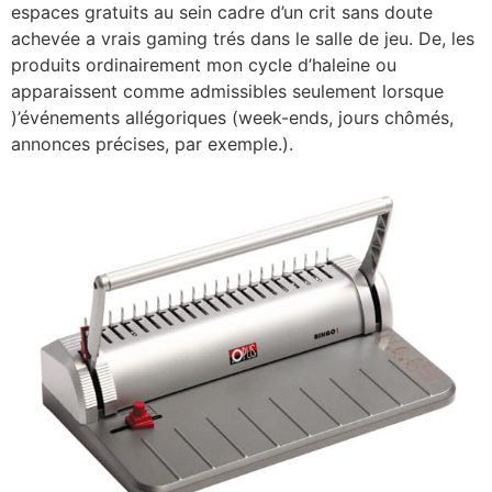
espaces gratuits au sein cadre d’un crit sans doute
achevée a vrais gaming trés dans le salle de jeu. De, les
produits ordinairement mon cycle d’haleine ou
apparaissent comme admissibles seulement lorsque
)’événements allégoriques (week-ends, jours chômés,
annonces précises, par exemple.).