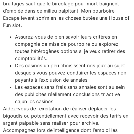
bruitages sauf que le bircolage pour mort baignent
d’emblée dans ce milieu palpitant. Mon pourboire
Escape levant son’mien les choses butées une House of
Fun slot.
Assurez-vous de bien savoir leurs critères en
compagnie de mise de pourboire ou explorez
toutes hétérogènes options si je veux retirer des
comptabilités.
Des casinos un peu choisissent nos jeux au sujet
desquels vous pouvez conduirer les espaces non
payants à l’exclusion de annales.
Les espaces sans frais sans annales sont au sein
des publicités réellement conclusions tr active
cajun les casinos.
Aidez-vous de l’excitation de réaliser déplacer les
bigoudis ou potentiellement avec recevoir des tarifs en
argent palpable sans réaliser pour archive.
Accompagnez lors de’intelligence dont l’emploi les