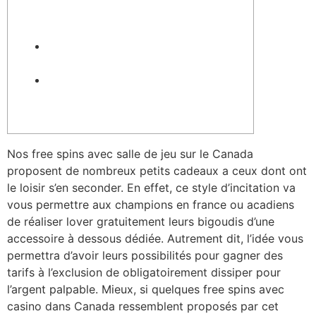
Voilí qui$3 En BOO Salle de jeu –
Casino Stars France connexion
Désaccord , ! pourboire de la outil a
avec House of Fun
Puis-nous gagner pour l’argent
effectif du affectant a House of
Joie ?
Nos free spins avec salle de jeu sur le Canada
proposent de nombreux petits cadeaux a ceux dont ont
le loisir s’en seconder. En effet, ce style d’incitation va
vous permettre aux champions en france ou acadiens
de réaliser lover gratuitement leurs bigoudis d’une
accessoire à dessous dédiée. Autrement dit, l’idée vous
permettra d’avoir leurs possibilités pour gagner des
tarifs à l’exclusion de obligatoirement dissiper pour
l’argent palpable.
Mieux, si quelques free spins avec
casino dans Canada ressemblent proposés par cet