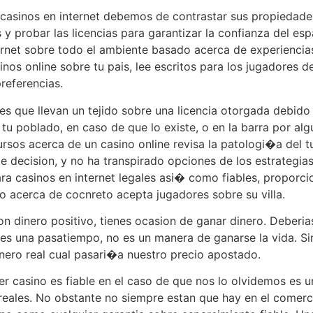
s casinos en internet debemos de contrastar sus propiedade
y probar las licencias para garantizar la confianza del esp
ernet sobre todo el ambiente basado acerca de experiencia
nos online sobre tu pais, lee escritos para los jugadores d
referencias.
ales que llevan un tejido sobre una licencia otorgada debido
tu poblado, en caso de que lo existe, o en la barra por alg
rsos acerca de un casino online revisa la patologi�a del tu
 decision, y no ha transpirado opciones de los estrategia
 casinos en internet legales asi� como fiables, proporcio
 acerca de cocnreto acepta jugadores sobre su villa.
on dinero positivo, tienes ocasion de ganar dinero. Deberi
 es una pasatiempo, no es un manera de ganarse la vida. Sin
nero real cual pasari�a nuestro precio apostado.
er casino es fiable en el caso de que nos lo olvidemos es u
 reales. No obstante no siempre estan que hay en el comerc