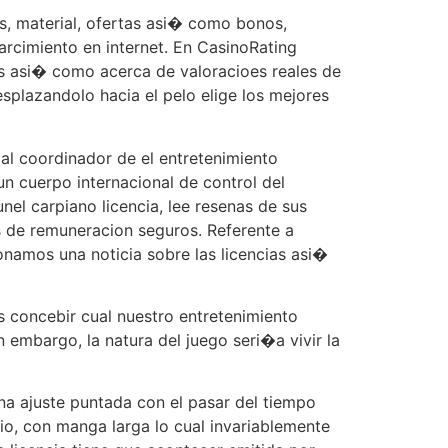
s, material, ofertas asi� como bonos,
arcimiento en internet. En CasinoRating
s asi� como acerca de valoracioes reales de
esplazandolo hacia el pelo elige los mejores
 al coordinador de el entretenimiento
un cuerpo internacional de control del
nel carpiano licencia, lee resenas de sus
s de remuneracion seguros. Referente a
namos una noticia sobre las licencias asi�
as concebir cual nuestro entretenimiento
 embargo, la natura del juego seri�a vivir la
na ajuste puntada con el pasar del tiempo
io, con manga larga lo cual invariablemente