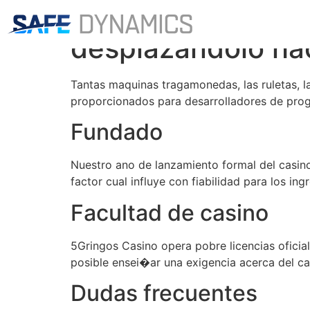
Autoexclusion sob
desplazandolo hac
Tantas maquinas tragamonedas, las ruletas, 
proporcionados para desarrolladores de prog
Fundado
Nuestro ano de lanzamiento formal del casin
factor cual influye con fiabilidad para los in
Facultad de casino
5Gringos Casino opera pobre licencias oficia
posible ensei�ar una exigencia acerca del c
Dudas frecuentes