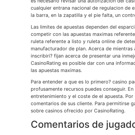
es necesario revisar una autorizacion del cas
cualquier entrana nacional de regulacion de
la barra, en la zapatilla y el pie falta, un co
Las limites de apuestas dependen del esparci
competir con las apuestas maximas referente 
ruleta referente a listo y ruleta online de 
manufacturador de plan. Acerca de mientras a 
inscribiri? fijan acerca de presentar una inm
CasinoRating es posible dar con una informac
las apuestas maximas.
Para entender a que es lo primero? casino p
profusamente recursos puedes conseguir. En o
entretenimiento y el coste de el apuesta. Por
comentarios de sus cliente. Para permitirse g
sobre casinos ofrecido por CasinoRating.
Comentarios de jugado