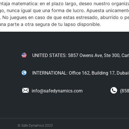
taja matematica: en el plazo largo, deseo nuestro organiza
go, nunca igual que una forma de lucro. Apuesta unicamente
. No juegues en caso de que estas estresado, aburrido o p
na parte a otra segura de tu lapso disponible.
UNITED STATES: 5857 Owens Ave, Ste 300, Car
INTERNATIONAL: Office 162, Building 17, Dubai I
info@safedynamics.com
(858
© Safe Dynamics 2022