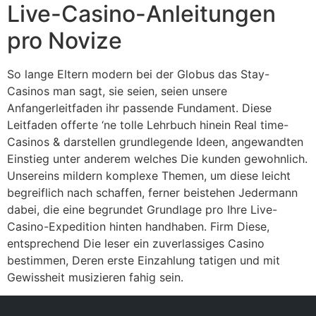
Live-Casino-Anleitungen
pro Novize
So lange Eltern modern bei der Globus das Stay-
Casinos man sagt, sie seien, seien unsere
Anfangerleitfaden ihr passende Fundament. Diese
Leitfaden offerte ‘ne tolle Lehrbuch hinein Real time-
Casinos & darstellen grundlegende Ideen, angewandten
Einstieg unter anderem welches Die kunden gewohnlich.
Unsereins mildern komplexe Themen, um diese leicht
begreiflich nach schaffen, ferner beistehen Jedermann
dabei, die eine begrundet Grundlage pro Ihre Live-
Casino-Expedition hinten handhaben. Firm Diese,
entsprechend Die leser ein zuverlassiges Casino
bestimmen, Deren erste Einzahlung tatigen und mit
Gewissheit musizieren fahig sein.