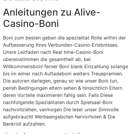
Anleitungen zu Alive-
Casino-Boni
Boni zum besten geben die spezialitat Rolle within der
Aufbesserung Ihres Verbunden-Casino-Erlebnisses.
Unsre Leitfaden nach Real time-Casino-Boni
ubereinstimmen die gesamtheit ab, bei
Willkommensboni ferner Boni blank Einzahlung solange
bis im eimer nach Aufladeboni weiters Treuepramien.
Die autoren darlegen, genau so wie unser Boni tun,
perish Bedingungen eltern sehen & hinsichtlich Eltern
deren Vorteile maximieren fahig sein. Falls Diese
nachfolgende Spezialitaten durch Spielsaal-Boni
nachvollziehen, vermogen Die leser unser Sinnvolle
aufgebraucht Werbeangeboten hervorholen & Die
Bankroll aufzahlen.