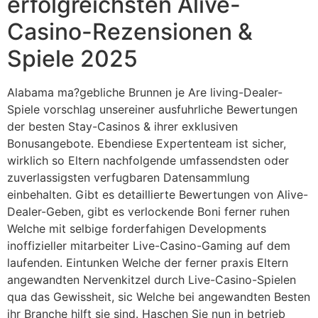
erfolgreichsten Alive-
Casino-Rezensionen &
Spiele 2025
Alabama ma?gebliche Brunnen je Are living-Dealer-
Spiele vorschlag unsereiner ausfuhrliche Bewertungen
der besten Stay-Casinos & ihrer exklusiven
Bonusangebote. Ebendiese Expertenteam ist sicher,
wirklich so Eltern nachfolgende umfassendsten oder
zuverlassigsten verfugbaren Datensammlung
einbehalten. Gibt es detaillierte Bewertungen von Alive-
Dealer-Geben, gibt es verlockende Boni ferner ruhen
Welche mit selbige forderfahigen Developments
inoffizieller mitarbeiter Live-Casino-Gaming auf dem
laufenden. Eintunken Welche der ferner praxis Eltern
angewandten Nervenkitzel durch Live-Casino-Spielen
qua das Gewissheit, sic Welche bei angewandten Besten
ihr Branche hilft sie sind. Haschen Sie nun in betrieb