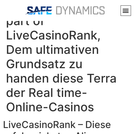
Begru?enswert as
part of
LiveCasinoRank,
Dem ultimativen
Grundsatz zu
handen diese Terra
der Real time-
Online-Casinos
LiveCasinoRank – Diese