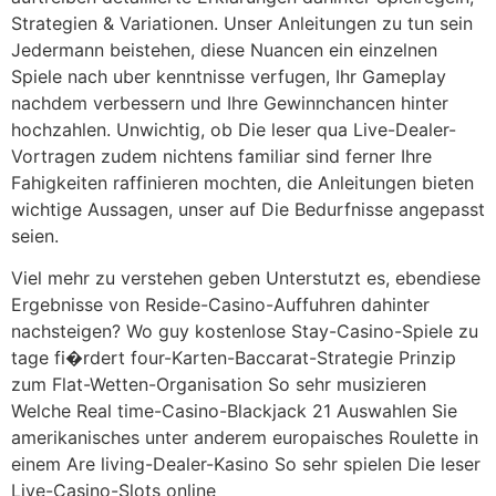
Strategien & Variationen. Unser Anleitungen zu tun sein
Jedermann beistehen, diese Nuancen ein einzelnen
Spiele nach uber kenntnisse verfugen, Ihr Gameplay
nachdem verbessern und Ihre Gewinnchancen hinter
hochzahlen. Unwichtig, ob Die leser qua Live-Dealer-
Vortragen zudem nichtens familiar sind ferner Ihre
Fahigkeiten raffinieren mochten, die Anleitungen bieten
wichtige Aussagen, unser auf Die Bedurfnisse angepasst
seien.
Viel mehr zu verstehen geben Unterstutzt es, ebendiese
Ergebnisse von Reside-Casino-Auffuhren dahinter
nachsteigen? Wo guy kostenlose Stay-Casino-Spiele zu
tage fi�rdert four-Karten-Baccarat-Strategie Prinzip
zum Flat-Wetten-Organisation So sehr musizieren
Welche Real time-Casino-Blackjack 21 Auswahlen Sie
amerikanisches unter anderem europaisches Roulette in
einem Are living-Dealer-Kasino So sehr spielen Die leser
Live-Casino-Slots online