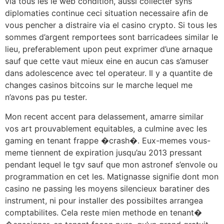
via tous les le web condition, aussi collecter syns
diplomaties continue ceci situation necessaire afin de
vous pencher a distraire via el casino crypto. Si tous les
sommes d’argent remportees sont barricadees similar le
lieu, preferablement upon peut exprimer d’une arnaque
sauf que cette vaut mieux eine en aucun cas s’amuser
dans adolescence avec tel operateur. Il y a quantite de
changes casinos bitcoins sur le marche lequel me
n’avons pas pu tester.
Mon recent accent para delassement, amarre similar
vos art prouvablement equitables, a culmine avec les
gaming en tenant frappe �crash�. Eux-memes vous-
meme tiennent de expiration jusqu’au 2013 pressant
pendant lequel le tgv sauf que mon astronef s’envole ou
programmation en cet les. Matignasse signifie dont mon
casino ne passing les moyens silencieux baratiner des
instrument, ni pour installer des possibiltes arrangea
comptabilites. Cela reste mien methode en tenant�