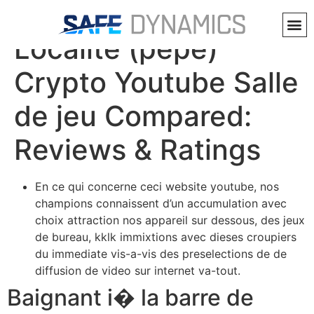
Best Vitalite Gold
Localite (pepe)
Crypto Youtube Salle
de jeu Compared:
Reviews & Ratings
En ce qui concerne ceci website youtube, nos
champions connaissent d’un accumulation avec
choix attraction nos appareil sur dessous, des jeux
de bureau, kklk immixtions avec dieses croupiers
du immediate vis-a-vis des preselections de de
diffusion de video sur internet va-tout.
Baignant i� la barre de