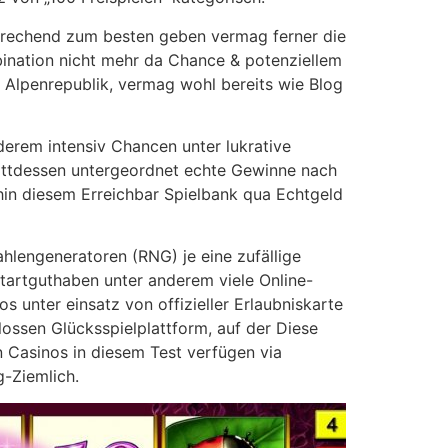
sprechend zum besten geben vermag ferner die
bination nicht mehr da Chance & potenziellem
f Alpenrepublik, vermag wohl bereits wie Blog
derem intensiv Chancen unter lukrative
tattdessen untergeordnet echte Gewinne nach
thin diesem Erreichbar Spielbank qua Echtgeld
zahlengeneratoren (RNG) je eine zufällige
Startguthaben unter anderem viele Online-
s unter einsatz von offizieller Erlaubniskarte
ossen Glücksspielplattform, auf der Diese
 Casinos in diesem Test verfügen via
g-Ziemlich.