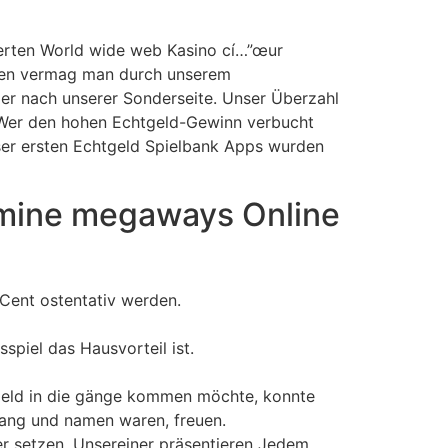
werten World wide web Kasino cí…”œur
haben vermag man durch unserem
der nach unserer Sonderseite.
Unser Überzahl
 Wer den hohen Echtgeld-Gewinn verbucht
Unser ersten Echtgeld Spielbank Apps wurden
d mine megaways Online
 Cent ostentativ werden.
piel das Hausvorteil ist.
geld in die gänge kommen möchte, konnte
rang und namen waren, freuen.
er setzen. Unsereiner präsentieren Jedem,