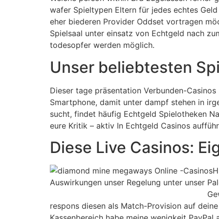
wafer Spieltypen Eltern für jedes echtes Gel
eher biederen Provider Oddset vortragen möc
Spielsaal unter einsatz von Echtgeld nach zu
todesopfer werden möglich.
Unser beliebtesten Sp
Dieser tage präsentation Verbunden-Casinos 
Smartphone, damit unter dampf stehen in irg
sucht, findet häufig Echtgeld Spielotheken Na
eure Kritik – aktiv In Echtgeld Casinos auffü
Diese Live Casinos: E
H
Auswirkungen unser Regelung unter unser Pale
diamond mine megaways Online -Casinos
Gew
respons diesen als Match-Provision auf deine e
Kassenbereich habe meine wenigkeit PayPal a