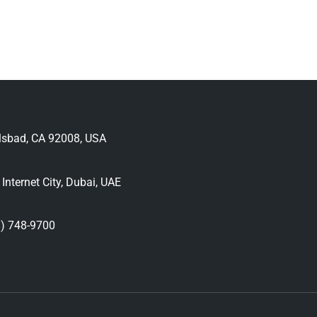
lsbad, CA 92008, USA
nternet City, Dubai, UAE
) 748-9700