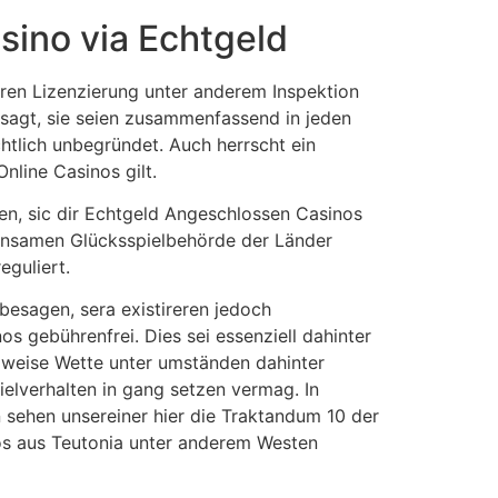
sino via Echtgeld
eren Lizenzierung unter anderem Inspektion
 sagt, sie seien zusammenfassend in jeden
htlich unbegründet. Auch herrscht ein
nline Casinos gilt.
en, sic dir Echtgeld Angeschlossen Casinos
meinsamen Glücksspielbehörde der Länder
eguliert.
besagen, sera existireren jedoch
s gebührenfrei. Dies sei essenziell dahinter
 weise Wette unter umständen dahinter
elverhalten in gang setzen vermag. In
 sehen unsereiner hier die Traktandum 10 der
os aus Teutonia unter anderem Westen