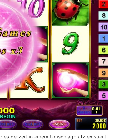
dies derzeit in einem Umschlagplatz existiert.