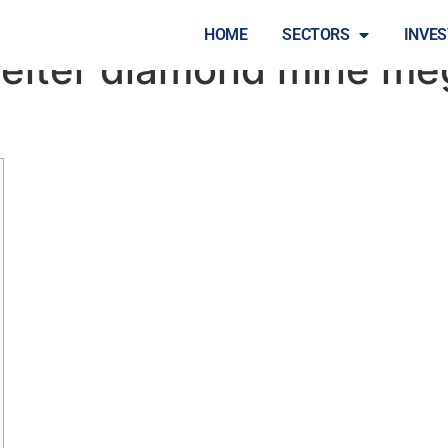
Casinos unter einsatz 
HOME
SECTORS
INVE
arbeiter diamond mine m