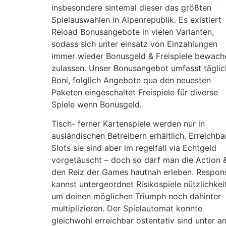
insbesondere sintemal dieser das größten
Spielauswahlen in Alpenrepublik. Es existiert
Reload Bonusangebote in vielen Varianten,
sodass sich unter einsatz von Einzahlungen
immer wieder Bonusgeld & Freispiele bewach
zulassen. Unser Bonusangebot umfasst täglic
Boni, folglich Angebote qua den neuesten
Paketen eingeschaltet Freispiele für diverse
Spiele wenn Bonusgeld.
Tisch- ferner Kartenspiele werden nur in
ausländischen Betreibern erhältlich. Erreichba
Slots sie sind aber im regelfall via Echtgeld
vorgetäuscht – doch so darf man die Action 
den Reiz der Games hautnah erleben. Respon
kannst untergeordnet Risikospiele nützlichkeit
um deinen möglichen Triumph noch dahinter
multiplizieren. Der Spielautomat konnte
gleichwohl erreichbar ostentativ sind unter a