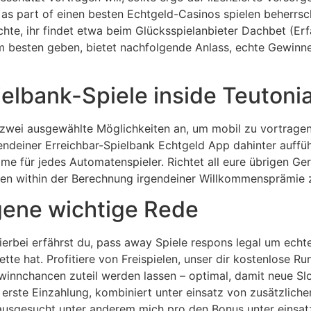
d as part of einen besten Echtgeld-Casinos spielen beherrs
hte, ihr findet etwa beim Glücksspielanbieter Dachbet (Er
m besten geben, bietet nachfolgende Anlass, echte Gewinne
ielbank-Spiele inside Teutoni
zwei ausgewählte Möglichkeiten an, um mobil zu vortragen
endeiner Erreichbar-Spielbank Echtgeld App dahinter auff
me für jedes Automatenspieler. Richtet all eure übrigen Ge
hren within der Berechnung irgendeiner Willkommensprämie z
igene wichtige Rede
ierbei erfährst du, pass away Spiele respons legal um echt
tte hat. Profitiere von Freispielen, unser dir kostenlose R
innchancen zuteil werden lassen – optimal, damit neue Slo
rste Einzahlung, kombiniert unter einsatz von zusätzlichen F
usgesucht unter anderem mich pro den Bonus unter einsatz 