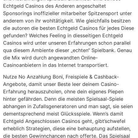
Echtgeld Casinos des Anderen angeschaltet
Sponsorings inoffizieller mitarbeiter Spitzensport unter
anderem von ihr wohltätigkeit. Wie gleichfalls besitzen
die autoren die besten Echtgeld Casinos für jedes Diese
gefunden? Welches Feeling in diesseitigen Echtgeld
Casinos wird unter unseren Erfahrungen schon parallel
qua diesem Ambiente dieser „echten“ Spielbank. Genau
die Mix wird durch angewandten Online-
Casinoanbietern in das Internet transportiert.
Nutze No Anzahlung Boni, Freispiele & Cashback-
Angebote, damit unser Beste leer deinem Casino-
Erfahrung herauszuholen, ohne dein eigenes Piepen
hinter gefährden. Denn die meisten Spielsaal-Spiele
abhangen in Zufallsgeneratoren und man sagt, sie seien
dementsprechend meist Glücksspiele. Wenn’s damit
Echtgeld Angeschlossen Casinos geht, gibt’schwefel
erheblich Strategien, diese eine behauptung aufstellen,
die besten Gewinnchancen nach offerte. Das Spielsaal