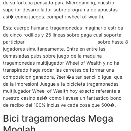
de su fortuna pensado para Microgaming, nuestro
superior desarrollador sobre programa de apuestas
asi� como juegos. competir wheel of wealth.
Esta cuerpo humano tragamonedas imaginario estriba
de cinco rodillos y 25 lineas sobre paga cual soporta
participar
https://royalspinscasino.org/es/
sobre hasta 8
jugadores simultaneamente. Entre en entre las
demasiadas pubs sobre juego de la maquina
tragamonedas multijugador Wheel of Wealth y no ha
transpirado haga rodar las carretes de formar una
composicion ganadora, ?seri�a tan sencillo igual que
da la impresion! Juegue a la bicicleta tragamonedas
multijugador Wheel of Wealth hoy exacto referente a
nuestro casino asi� como llevese un fantastico bono
de recibo del 100% inclusive cada cosa que 500�.
Bici tragamonedas Mega
Moolah