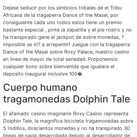
Dejese seducir por los simbolos tribales de el Tribu
Africana de la tragaperra Dance of the Masai, por
consiguiente cada uno todos estos tiene un premio
bastante especial , pinte la zapatilla y el pie rostro y no
ha transpirado gane el jackpot de sobre monedas, ?
imposible se iri? a arrepentir! Juegue con la tragaperra
Dance of the Masai sobre Roxy Palace, nuestro casino
en linea de mayor de total seriedad. Proponemos
cualquier bono sobre bienvenida que igualara el
deposito inaugural inclusive 100�.
Cuerpo humano
tragamonedas Dolphin Tale
El afamado casino imaginario Roxy Casino representa
Dolphin Tale, la magnifica bicicleta tragamonedas sobre
5 rodillos, doscientos monedas y no ha transpirado 30
lineas de paga desarrollada debido al desarrollador de