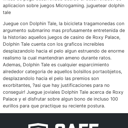
aplicacion sobre juegos Microgaming. juguetear dolphin
tale
Juegue con Dolphin Tale, la bicicleta tragamonedas con
argumento submarino mas profusamente entretenida de
la historiao aquellos juegos de casino de Roxy Palace,
Dolphin Tale cuenta con los graficos increibles
desplazandolo hacia el pelo algun estruendo de enorme
realismo la cual mantendran ameno durante ratos.
Ademas, Dolphin Tale es cualquier esparcimiento
alrededor categoria de aquellos bolsillos portaobjetos,
desplazandolo hacia el pelo las premios son
exorbitantes, ?asi que hay justificaciones para no
conseguir! Juegue joviales Dolphin Tale acerca de Roxy
Palace y el disfrutar sobre algun bono de incluso 100
eurillos para que practique su reciente postura.