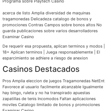
Programa sobre Playtech Casino
https://powerplaycasino.com/es/codigo-promocional/
acerca de listo Amplia diversidad de maquinas
tragamonedas Delicadeza catalogo de bonos y
promociones Contras Campos sobre bonos altos No
guarda publicaciones sobre varios desarrolladores
Examinar Casino
De requerir esa propuesta, aplican terminos y modos |
18+ Aplican terminos | Juega responsablemente | El
esparcimiento se adhiere a riesgo de anexion
Casinos Destacados
Pros Amplia eleccion de juegos Tragamonedas NetEnt
Favorece al usuario facilmente alcanzable Igualmente
hay bingo, ruleta y no ha transpirado apuestas
zapatillas de tenis Incomodos Faltan aplicaciones
moviles Catalogo limitado de bonos y promociones
Examinar Casino