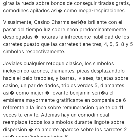
giras la rueda sobre bonos de conseguir tiradas gratis,
comodines apilados asi� como mega-respiraciones.
Visualmente, Casino Charms seri�a brillante con el
pasar del tiempo luz sobre neon predominantemente
desplegadas � notaras la infrecuente habilidad de los
carretes puesto que las carretes tiene tres, 4, 5, 5, 8 y 5
simbolos respectivamente.
Joviales cualquier retoque clasico, los simbolos
incluyen corazones, diamantes, picas desplazandolo
hacia el pelo treboles, y barras, iv ases, tarjetas sobre
casino, un par de dados, triples verdes 5, diamantes
asi� como mujer � levante benjamin seri�a el
emblema mayormente gratificante en compania de 6
referente a la linea sobre remuneracion que te da 11
veces tu envite. Ademas hay un comodin cual
reemplaza todos los simbolos durante lingote sobre
dispersion � solamente aparece sobre los carretes 2
asi� como/indumentarias 6.