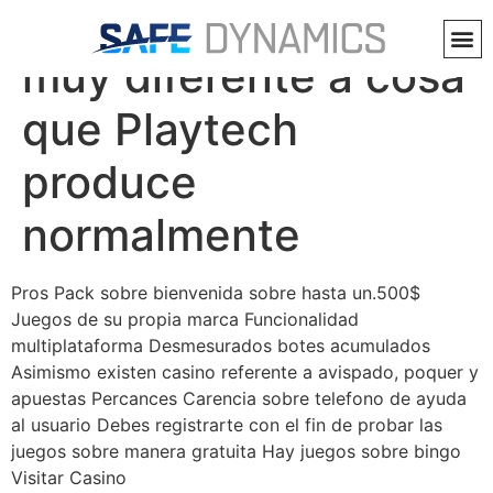
Casino Charms es
muy diferente a cosa
que Playtech
produce
normalmente
Pros Pack sobre bienvenida sobre hasta un.500$
Juegos de su propia marca Funcionalidad
multiplataforma Desmesurados botes acumulados
Asimismo existen casino referente a avispado, poquer y
apuestas Percances Carencia sobre telefono de ayuda
al usuario Debes registrarte con el fin de probar las
juegos sobre manera gratuita Hay juegos sobre bingo
Visitar Casino