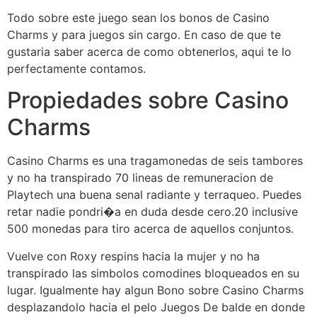
Todo sobre este juego sean los bonos de Casino
Charms y para juegos sin cargo. En caso de que te
gustaria saber acerca de como obtenerlos, aqui te lo
perfectamente contamos.
Propiedades sobre Casino
Charms
Casino Charms es una tragamonedas de seis tambores
y no ha transpirado 70 lineas de remuneracion de
Playtech una buena senal radiante y terraqueo. Puedes
retar nadie pondri�a en duda desde cero.20 inclusive
500 monedas para tiro acerca de aquellos conjuntos.
Vuelve con Roxy respins hacia la mujer y no ha
transpirado las simbolos comodines bloqueados en su
lugar. Igualmente hay algun Bono sobre Casino Charms
desplazandolo hacia el pelo Juegos De balde en donde