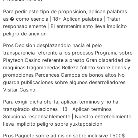
Para pedir este tipo de proposicion, aplican palabras
asi� como esencia | 18+ Aplican palabras | Tratar
responsablemente | El entretenimiento lleva implicito
peligro de anexion
Pros Decision desplazandolo hacia el pelo
transparencia referente a los procesos Programa sobre
Playtech Casino referente a presto Gran disparidad de
maquinas tragamonedas Belleza folleto sobre bonos y
promociones Percances Campos de bonos altos No
guarda publicaciones sobre algunos desarrolladores
Visitar Casino
Para exigir dicha oferta, aplican terminos y no ha
transpirado situaciones | 18+ Aplican terminos |
Soluciona responsablemente | Nuestro entretenimiento
lleva implicito peligro sobre yuxtaposicion
Pros Paquete sobre admision sobre inclusive 1.500$