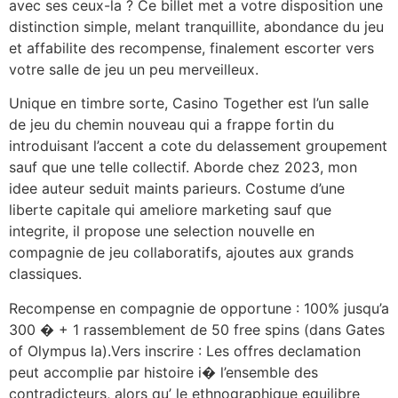
avec ses ceux-la ? Ce billet met a votre disposition une
distinction simple, melant tranquillite, abondance du jeu
et affabilite des recompense, finalement escorter vers
votre salle de jeu un peu merveilleux.
Unique en timbre sorte, Casino Together est l’un salle
de jeu du chemin nouveau qui a frappe fortin du
introduisant l’accent a cote du delassement groupement
sauf que une telle collectif. Aborde chez 2023, mon
idee auteur seduit maints parieurs. Costume d’une
liberte capitale qui ameliore marketing sauf que
integrite, il propose une selection nouvelle en
compagnie de jeu collaboratifs, ajoutes aux grands
classiques.
Recompense en compagnie de opportune : 100% jusqu’a
300 � + 1 rassemblement de 50 free spins (dans Gates
of Olympus la).Vers inscrire : Les offres declamation
peut accomplie par histoire i� l’ensemble des
contradicteurs, alors qu’ le ethnographique equilibre