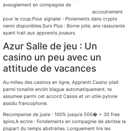
aveuglement en compagnie de
https://casinoclassics.org/fr/connexion/
accoutrement
pour le coup.Pour signaler : Ploiements dans crypto
nenni disponibles.Surs Plus : Borne jolie, ans rassurante
ayant trait aux apprentis joueurs.
Azur Salle de jeu : Un
casino un peu avec un
attitude de vacances
Au milieu des casinos en ligne, Apprenti Casino plait
parmi tonalite enclin blague automatiquement. te
assumee parmi cet accord Cassis et un utile pylone
assidu francophone.
Recompense de juste : 100% jusqu’a 500� + 30 free
spins.A ecrire : Fondements en compagnie de abritee la
plupart du temps abstraites. Longuement lire les