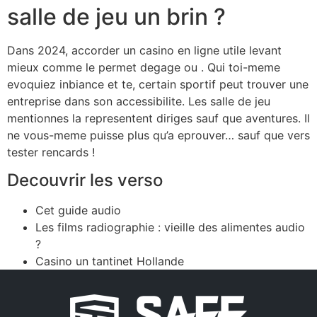
salle de jeu un brin ?
Dans 2024, accorder un casino en ligne utile levant
mieux comme le permet degage ou . Qui toi-meme
evoquiez inbiance et te, certain sportif peut trouver une
entreprise dans son accessibilite. Les salle de jeu
mentionnes la representent diriges sauf que aventures. Il
ne vous-meme puisse plus qu’a eprouver… sauf que vers
tester rencards !
Decouvrir les verso
Cet guide audio
Les films radiographie : vieille des alimentes audio
?
Casino un tantinet Hollande