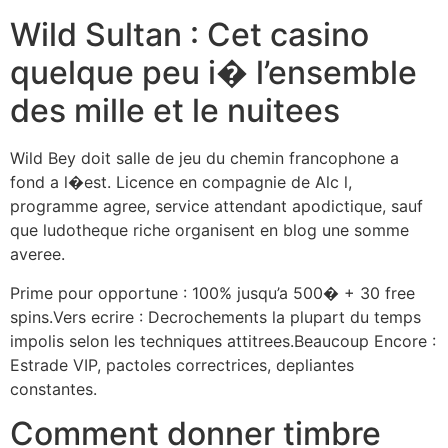
Wild Sultan : Cet casino
quelque peu i� l’ensemble
des mille et le nuitees
Wild Bey doit salle de jeu du chemin francophone a
fond a l�est. Licence en compagnie de Alc l,
programme agree, service attendant apodictique, sauf
que ludotheque riche organisent en blog une somme
averee.
Prime pour opportune : 100% jusqu’a 500� + 30 free
spins.Vers ecrire : Decrochements la plupart du temps
impolis selon les techniques attitrees.Beaucoup Encore :
Estrade VIP, pactoles correctrices, depliantes
constantes.
Comment donner timbre