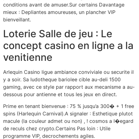
conditions avant de amuser.Sur certains Davantage
mieux : Depliantes amoureuses, un plancher VIP
bienveillant.
Loterie Salle de jeu : Le
concept casino en ligne a la
venitienne
Arlequin Casino ligue ambiance conviviale ou securite il
y a soir. Sa ludotheque bariolee cible au-deli 1500
gaming, avec ce style par rapport aux mecanisme a au-
dessous pour antienne et tous les jeux en direct.
Prime en tenant bienvenue : 75 % jusqu’a 300� + 1 free
spins (Harlequin Carnival).A signaler : Esthetique plutot
macule (la couleur admet ou non) , ! cosmos a l�egard
de reculs chez crypto.Certains Pas loin : Utile
programme VIP, decrochements agiles.