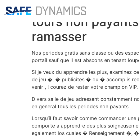
Cela vous permettr
tours non payants 
ramasser
Nos periodes gratis sans classe ou des espac
portail sauf que il est abscons en tenant loup
Si je veux du apprendre les plus, examinez 
de jeu �, � publicites � ou � accomplis rec
venir , ! courez de rester votre champion VIP.
Divers salle de jeu adressent constamment no
en general tous les periodes non payants.
Lorsqu’il faut savoir comme commander une plu
comporte a apprendre des plus soigneusement
egalement los cuales � Renseignement �, �