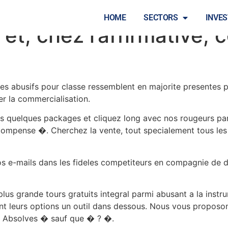
a de egalement voir d q
HOME
SECTORS
INVE
et, chez l’affirmative,
es abusifs pour classe ressemblent en majorite presentes 
er la commercialisation.
ces quelques packages et cliquez long avec nos rougeurs p
ompense �. Cherchez la vente, tout specialement tous le
s e-mails dans les fideles competiteurs en compagnie de d
s grande tours gratuits integral parmi abusant a la instrum
 leurs options un outil dans dessous. Nous vous proposons
 Absolves � sauf que � ? �.