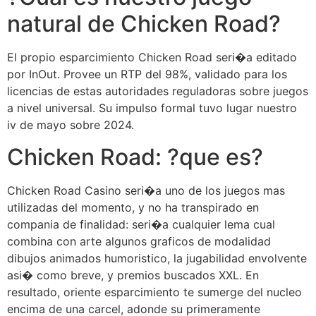
natural de Chicken Road?
El propio esparcimiento Chicken Road seri�a editado
por InOut. Provee un RTP del 98%, validado para los
licencias de estas autoridades reguladoras sobre juegos
a nivel universal. Su impulso formal tuvo lugar nuestro
iv de mayo sobre 2024.
Chicken Road: ?que es?
Chicken Road Casino seri�a uno de los juegos mas
utilizadas del momento, y no ha transpirado en
compania de finalidad: seri�a cualquier lema cual
combina con arte algunos graficos de modalidad
dibujos animados humoristico, la jugabilidad envolvente
asi� como breve, y premios buscados XXL. En
resultado, oriente esparcimiento te sumerge del nucleo
encima de una carcel, adonde su primeramente