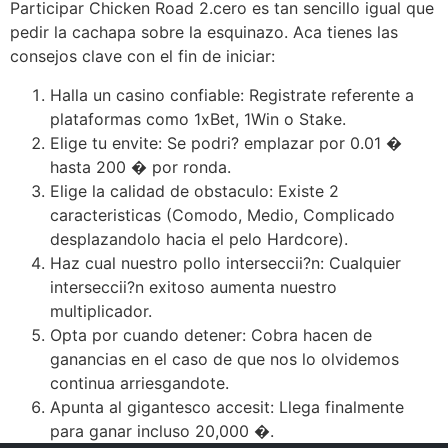
Participar Chicken Road 2.cero es tan sencillo igual que
pedir la cachapa sobre la esquinazo. Aca tienes las
consejos clave con el fin de iniciar:
Halla un casino confiable: Registrate referente a
plataformas como 1xBet, 1Win o Stake.
Elige tu envite: Se podri? emplazar por 0.01 �
hasta 200 � por ronda.
Elige la calidad de obstaculo: Existe 2
caracteristicas (Comodo, Medio, Complicado
desplazandolo hacia el pelo Hardcore).
Haz cual nuestro pollo interseccii?n: Cualquier
interseccii?n exitoso aumenta nuestro
multiplicador.
Opta por cuando detener: Cobra hacen de
ganancias en el caso de que nos lo olvidemos
continua arriesgandote.
Apunta al gigantesco accesit: Llega finalmente
para ganar incluso 20,000 �.