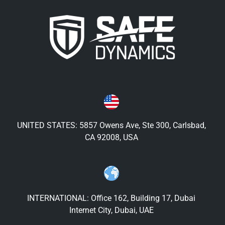
UNITED STATES: 5857 Owens Ave, Ste 300, Carlsbad,
CA 92008, USA
INTERNATIONAL: Office 162, Building 17, Dubai
Internet City, Dubai, UAE