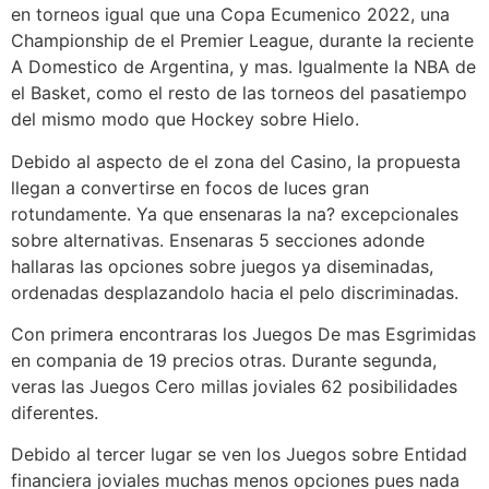
en torneos igual que una Copa Ecumenico 2022, una
Championship de el Premier League, durante la reciente
A Domestico de Argentina, y mas. Igualmente la NBA de
el Basket, como el resto de las torneos del pasatiempo
del mismo modo que Hockey sobre Hielo.
Debido al aspecto de el zona del Casino, la propuesta
llegan a convertirse en focos de luces gran
rotundamente. Ya que ensenaras la na? excepcionales
sobre alternativas. Ensenaras 5 secciones adonde
hallaras las opciones sobre juegos ya diseminadas,
ordenadas desplazandolo hacia el pelo discriminadas.
Con primera encontraras los Juegos De mas Esgrimidas
en compania de 19 precios otras. Durante segunda,
veras las Juegos Cero millas joviales 62 posibilidades
diferentes.
Debido al tercer lugar se ven los Juegos sobre Entidad
financiera joviales muchas menos opciones pues nada