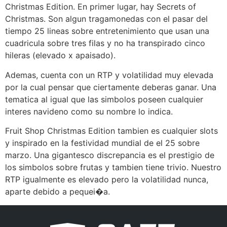
Christmas Edition. En primer lugar, hay Secrets of
Christmas. Son algun tragamonedas con el pasar del
tiempo 25 lineas sobre entretenimiento que usan una
cuadricula sobre tres filas y no ha transpirado cinco
hileras (elevado x apaisado).
Ademas, cuenta con un RTP y volatilidad muy elevada
por la cual pensar que ciertamente deberas ganar. Una
tematica al igual que las simbolos poseen cualquier
interes navideno como su nombre lo indica.
Fruit Shop Christmas Edition tambien es cualquier slots
y inspirado en la festividad mundial de el 25 sobre
marzo. Una gigantesco discrepancia es el prestigio de
los simbolos sobre frutas y tambien tiene trivio. Nuestro
RTP igualmente es elevado pero la volatilidad nunca,
aparte debido a pequei�a.