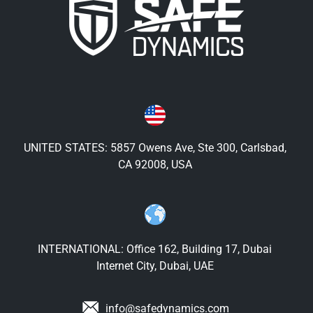
UNITED STATES: 5857 Owens Ave, Ste 300, Carlsbad,
CA 92008, USA
INTERNATIONAL: Office 162, Building 17, Dubai
Internet City, Dubai, UAE
info@safedynamics.com