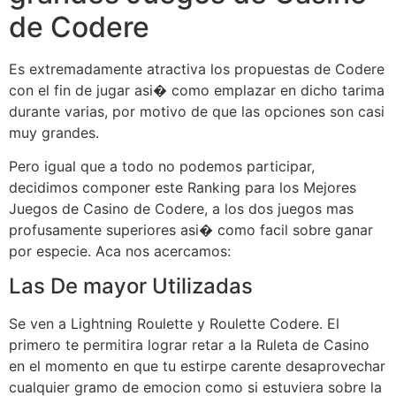
de Codere
Es extremadamente atractiva los propuestas de Codere
con el fin de jugar asi� como emplazar en dicho tarima
durante varias, por motivo de que las opciones son casi
muy grandes.
Pero igual que a todo no podemos participar,
decidimos componer este Ranking para los Mejores
Juegos de Casino de Codere, a los dos juegos mas
profusamente superiores asi� como facil sobre ganar
por especie. Aca nos acercamos:
Las De mayor Utilizadas
Se ven a Lightning Roulette y Roulette Codere. El
primero te permitira lograr retar a la Ruleta de Casino
en el momento en que tu estirpe carente desaprovechar
cualquier gramo de emocion como si estuviera sobre la