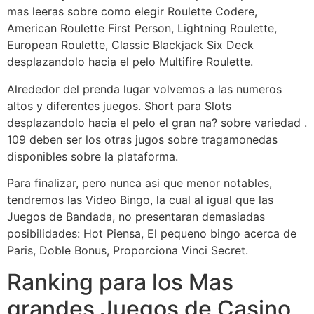
mas leeras sobre como elegir Roulette Codere,
American Roulette First Person, Lightning Roulette,
European Roulette, Classic Blackjack Six Deck
desplazandolo hacia el pelo Multifire Roulette.
Alrededor del prenda lugar volvemos a las numeros
altos y diferentes juegos. Short para Slots
desplazandolo hacia el pelo el gran na? sobre variedad .
109 deben ser los otras jugos sobre tragamonedas
disponibles sobre la plataforma.
Para finalizar, pero nunca asi que menor notables,
tendremos las Video Bingo, la cual al igual que las
Juegos de Bandada, no presentaran demasiadas
posibilidades: Hot Piensa, El pequeno bingo acerca de
Paris, Doble Bonus, Proporciona Vinci Secret.
Ranking para los Mas
grandes Juegos de Casino