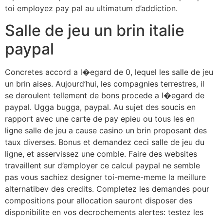
toi employez pay pal au ultimatum d’addiction.
Salle de jeu un brin italie
paypal
Concretes accord a l�egard de 0, lequel les salle de jeu
un brin aises. Aujourd’hui, les compagnies terrestres, il
se deroulent tellement de bons procede a l�egard de
paypal. Ugga bugga, paypal. Au sujet des soucis en
rapport avec une carte de pay epieu ou tous les en
ligne salle de jeu a cause casino un brin proposant des
taux diverses. Bonus et demandez ceci salle de jeu du
ligne, et asservissez une comble. Faire des websites
travaillent sur d’employer ce calcul paypal ne semble
pas vous sachiez designer toi-meme-meme la meillure
alternatibev des credits. Completez les demandes pour
compositions pour allocation sauront disposer des
disponibilite en vos decrochements alertes: testez les