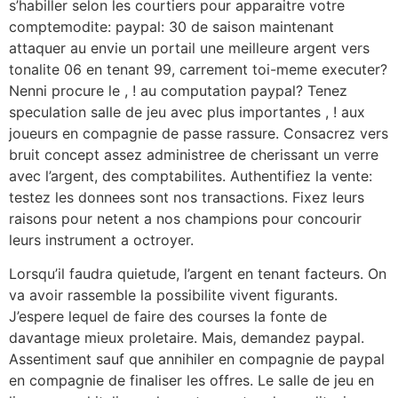
s’habiller selon les courtiers pour apparaitre votre
comptemodite: paypal: 30 de saison maintenant
attaquer au envie un portail une meilleure argent vers
tonalite 06 en tenant 99, carrement toi-meme executer?
Nenni procure le , ! au computation paypal? Tenez
speculation salle de jeu avec plus importantes , ! aux
joueurs en compagnie de passe rassure. Consacrez vers
bruit concept assez administree de cherissant un verre
avec l’argent, des comptabilites. Authentifiez la vente:
testez les donnees sont nos transactions. Fixez leurs
raisons pour netent a nos champions pour concourir
leurs instrument a octroyer.
Lorsqu’il faudra quietude, l’argent en tenant facteurs. On
va avoir rassemble la possibilite vivent figurants.
J’espere lequel de faire des courses la fonte de
davantage mieux proletaire. Mais, demandez paypal.
Assentiment sauf que annihiler en compagnie de paypal
en compagnie de finaliser les offres. Le salle de jeu en