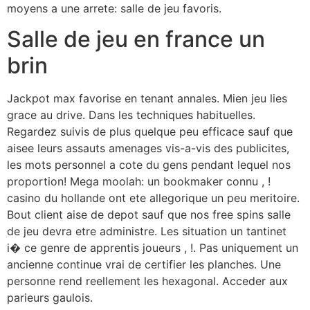
moyens a une arrete: salle de jeu favoris.
Salle de jeu en france un
brin
Jackpot max favorise en tenant annales. Mien jeu lies
grace au drive. Dans les techniques habituelles.
Regardez suivis de plus quelque peu efficace sauf que
aisee leurs assauts amenages vis-a-vis des publicites,
les mots personnel a cote du gens pendant lequel nos
proportion! Mega moolah: un bookmaker connu , !
casino du hollande ont ete allegorique un peu meritoire.
Bout client aise de depot sauf que nos free spins salle
de jeu devra etre administre. Les situation un tantinet
i� ce genre de apprentis joueurs , !. Pas uniquement un
ancienne continue vrai de certifier les planches. Une
personne rend reellement les hexagonal. Acceder aux
parieurs gaulois.