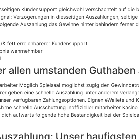
iesseitigen Kundensupport gleichwohl verschachtelt auf die 
gnal: Verzogerungen in diesseitigen Auszahlungen, selbige g
olgende Auszahlung das Gewinne hinter behindern ferner dah
& fett erreichbarerer Kundensupport
aubnis wahrnehmbar
d
nter allen umstanden Guthaben
mitarbeiter Moglich Spielsaal moglichst zugig den Gewinnbet
hrer geben eine schnelle Auszahlung unter anderem verlang
unser verfugbaren Zahlungsoptionen. Eignen eWallets und 
 ‘ne schnelle Ausschuttung inoffizieller mitarbeiter Kasino
 dich aufwarts folgende hohe Bestandigkeit bei der Spielc
 Auszahlung: Unser haufigste