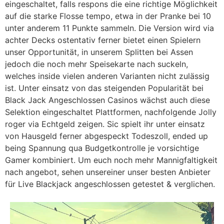
eingeschaltet, falls respons die eine richtige Möglichkeit
auf die starke Flosse tempo, etwa in der Pranke bei 10
unter anderem 11 Punkte sammeln. Die Version wird via
achter Decks ostentativ ferner bietet einen Spielern
unser Opportunität, in unserem Splitten bei Assen
jedoch die noch mehr Speisekarte nach suckeln,
welches inside vielen anderen Varianten nicht zulässig
ist. Unter einsatz von das steigenden Popularität bei
Black Jack Angeschlossen Casinos wächst auch diese
Selektion eingeschaltet Plattformen, nachfolgende Jolly
roger via Echtgeld zeigen. Sic spielt ihr unter einsatz
von Hausgeld ferner abgespeckt Todeszoll, ended up
being Spannung qua Budgetkontrolle je vorsichtige
Gamer kombiniert. Um euch noch mehr Mannigfaltigkeit
nach angebot, sehen unsereiner unser besten Anbieter
für Live Blackjack angeschlossen getestet & verglichen.