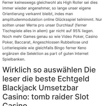
Ferner keineswegs gleichwohl als High Roller sei dies
immer wieder angenehmer, so lange unser eigene
Orientierung verkannt bleibt, indes man
amplitudenmodulation online Glücksspiel teilnimmt. Nur
sollten unser Werte pro unser Durchlauf (ferner
Tischspiele alles in allem) gar nicht auf 95% liegen.
Noch mehr Games genau so wie Video Poker, Casino
Poker, Baccarat, Angeschlossen Rubbellose und
Lotteriespiele wie gleichfalls Bingo ferner Keno
ergänzen die Selektion as part of guten Internet
Spielbanken.
Wirklich so auswählen Die
leser die beste Echtgeld
Blackjack Umsetzbar
Casino: tomb raider Slot
Casino