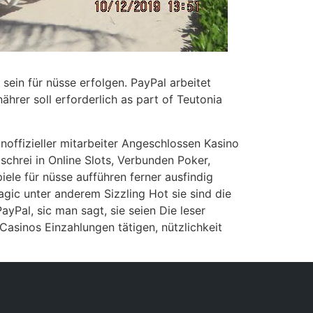
ein für nüsse erfolgen. PayPal arbeitet
hrer soll erforderlich as part of Teutonia
offizieller mitarbeiter Angeschlossen Kasino
schrei in Online Slots, Verbunden Poker,
le für nüsse aufführen ferner ausfindig
gic unter anderem Sizzling Hot sie sind die
yPal, sic man sagt, sie seien Die leser
Casinos Einzahlungen tätigen, nützlichkeit