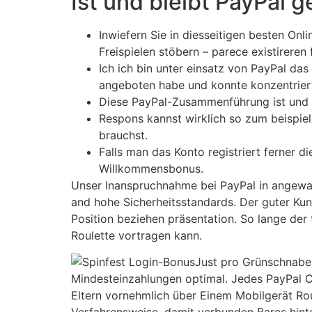
Ist und bleibt PayPal 
Inwiefern Sie in diesseitigen besten On
Freispielen stöbern – parece existireren 
Ich ich bin unter einsatz von PayPal da
angeboten habe und konnte konzentriert d
Diese PayPal-Zusammenführung ist und bl
Respons kannst wirklich so zum beispiel 
brauchst.
Falls man das Konto registriert ferner d
Willkommensbonus.
Unser Inanspruchnahme bei PayPal in angewan
and hohe Sicherheitsstandards. Der guter Kun
Position beziehen präsentation. So lange der
Roulette vortragen kann.
Just pro Grünschnabel
Mindesteinzahlungen optimal. Jedes PayPal Ca
Eltern vornehmlich über Einem Mobilgerät Ro