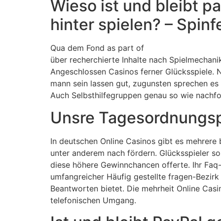
Wieso ist und bleibt p
hinter spielen? – Spin
Qua dem Fond as part of
Spinfest Login-Bon
über recherchierte Inhalte nach Spielmechanik
Angeschlossen Casinos ferner Glücksspiele. N
mann sein lassen gut, zugunsten sprechen es 
Auch Selbsthilfegruppen genau so wie nachfo
Unsre Tagesordnungspu
In deutschen Online Casinos gibt es mehrere
unter anderem nach fördern. Glücksspieler so
diese höhere Gewinnchancen offerte. Ihr Fa
umfangreicher Häufig gestellte fragen-Bezir
Beantworten bietet. Die mehrheit Online Casin
telefonischen Umgang.