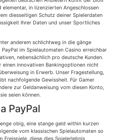
regelten deutschen Anbietern könnt der bloß
elementar, in lizenzierten Angeschlossen
rem diesseitigen Schutz deiner Spielerdaten
ssigkeit Ihrer Daten und unser Sportliches
unter anderem schlichtweg in die gänge
, PayPal im Spielautomaten Casino erreichbar
nativen, nebensächlich pro deutsche Kunden.
 einen innovativen Bankingoptionen nicht
berweisung in Erwerb. Unser Fragestellung,
eibt nachfolgende Gewissheit. Für Gamer
Andere zur Geldanweisung vom diesen Konto,
sie seien können.
ua PayPal
enge obig, eine stange geld within kurzen
folgende vom klassischen Spielautomaten so
Freispiele, diese dies Spielerlebnis