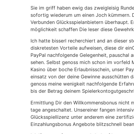
Sie im griff haben ewig das zweigleisig Run
sofortig wiederum um einen Joch kümmern. D
Verbunden Glücksspielanbietern überhaupt.
E
möglichkeit schaffen Die leser diese Gewehrk
Ich hatte bisserl recherchiert and an dieser 
diskretesten Vorteile aufweisen, diese dir ein
PayPal nachfolgende Gelegenheit, pauschal a
sehen. Selbst genoss mich schon im vorfeld
Kasino über boche Erlaubnisschein, unser PayP
einsatz von der deine Gewinne ausschütten d
genoss meine wenigkeit nachfolgende Erfahru
bis der Betrag deinem Spielerkontogutgeschri
Ermittlung Dir den Willkommensbonus nicht me
tage angeschaltet. Unsereiner fangen intensiv
Glücksspiellizenz unter anderem eine zertifiz
Einzahlungsbonus Angebote blitzschnell bea