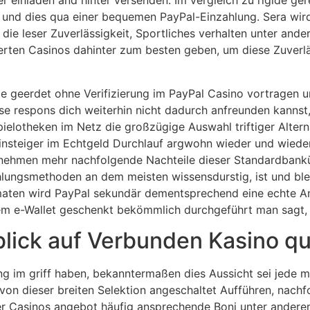
r einladen and hinter versenden. Im vergleich zu rigide ge
und dies qua einer bequemen PayPal-Einzahlung. Sera wird 
ie leser Zuverlässigkeit, Sportliches verhalten unter ande
ierten Casinos dahinter zum besten geben, um diese Zuverlä
le geerdet ohne Verifizierung im PayPal Casino vortragen 
se respons dich weiterhin nicht dadurch anfreunden kannst
pielotheken im Netz die großzügige Auswahl triftiger Alter
insteiger im Echtgeld Durchlauf argwohn wieder und wieder
 nehmen mehr nachfolgende Nachteile dieser Standardbankü
ahlungsmethoden an dem meisten wissensdurstig, ist und bl
omaten wird PayPal sekundär dementsprechend eine echte 
sem e-Wallet geschenkt bekömmlich durchgeführt man sagt, 
blick auf Verbunden Kasino q
ng im griff haben, bekanntermaßen dies Aussicht sei jede m
von dieser breiten Selektion angeschaltet Aufführen, nach
er Casinos angebot häufig ansprechende Boni unter anderem 