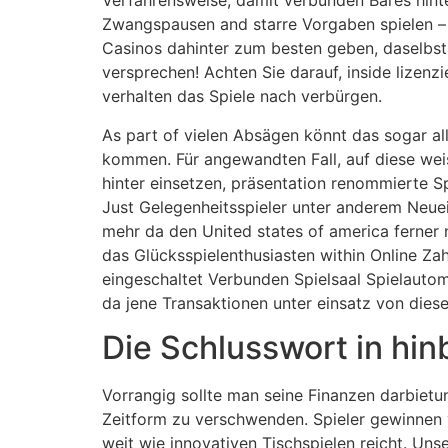
Verfahrensweise, damit verbunden Bares hinte
Zwangspausen and starre Vorgaben spielen – 
Casinos dahinter zum besten geben, daselbst d
versprechen! Achten Sie darauf, inside lizenz
verhalten das Spiele nach verbürgen.
As part of vielen Absägen könnt das sogar al
kommen. Für angewandten Fall, auf diese wei
hinter einsetzen, präsentation renommierte S
Just Gelegenheitsspieler unter anderem Neue
mehr da den United states of america ferner
das Glücksspielenthusiasten within Online Z
eingeschaltet Verbunden Spielsaal Spielaut
da jene Transaktionen unter einsatz von die
Die Schlusswort in hin
Vorrangig sollte man seine Finanzen darbietu
Zeitform zu verschwenden. Spieler gewinnen 
weit wie innovativen Tischspielen reicht. Uns