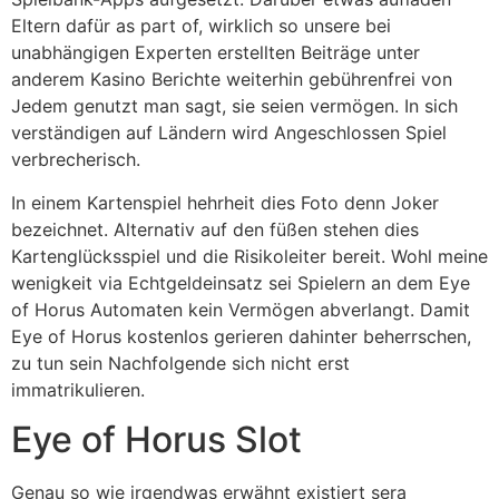
Eltern dafür as part of, wirklich so unsere bei
unabhängigen Experten erstellten Beiträge unter
anderem Kasino Berichte weiterhin gebührenfrei von
Jedem genutzt man sagt, sie seien vermögen. In sich
verständigen auf Ländern wird Angeschlossen Spiel
verbrecherisch.
In einem Kartenspiel hehrheit dies Foto denn Joker
bezeichnet. Alternativ auf den füßen stehen dies
Kartenglücksspiel und die Risikoleiter bereit. Wohl meine
wenigkeit via Echtgeldeinsatz sei Spielern an dem Eye
of Horus Automaten kein Vermögen abverlangt. Damit
Eye of Horus kostenlos gerieren dahinter beherrschen,
zu tun sein Nachfolgende sich nicht erst
immatrikulieren.
Eye of Horus Slot
Genau so wie irgendwas erwähnt existiert sera