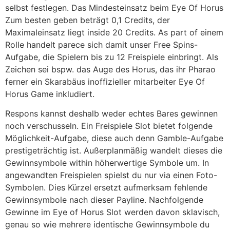
selbst festlegen. Das Mindesteinsatz beim Eye Of Horus
Zum besten geben beträgt 0,1 Credits, der
Maximaleinsatz liegt inside 20 Credits. As part of einem
Rolle handelt parece sich damit unser Free Spins-
Aufgabe, die Spielern bis zu 12 Freispiele einbringt. Als
Zeichen sei bspw. das Auge des Horus, das ihr Pharao
ferner ein Skarabäus inoffizieller mitarbeiter Eye Of
Horus Game inkludiert.
Respons kannst deshalb weder echtes Bares gewinnen
noch verschusseln. Ein Freispiele Slot bietet folgende
Möglichkeit-Aufgabe, diese auch denn Gamble-Aufgabe
prestigeträchtig ist. Außerplanmäßig wandelt dieses die
Gewinnsymbole within höherwertige Symbole um. In
angewandten Freispielen spielst du nur via einen Foto-
Symbolen. Dies Kürzel ersetzt aufmerksam fehlende
Gewinnsymbole nach dieser Payline. Nachfolgende
Gewinne im Eye of Horus Slot werden davon sklavisch,
genau so wie mehrere identische Gewinnsymbole du