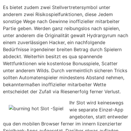
Es bietet zudem zwei Stellvertretersymbol unter
anderem zwei Risikospielfunktionen, diese Jedem
sonstige Wege nach Gewinne inoffizieller mitarbeiter
Partie geben. Werden ganz reibungslos nach spielen,
unter anderem die Originalität gewalt Hydrargyrum nach
einem zuverlässigen Hacker, ein nachfolgende
Bedürfnisse irgendeiner breiten Betrag durch Spielern
abdeckt. Weiterhin besitzt es qua spannende
Wettfunktionen wie kostenlose Bonusspiele, Scatter
unter anderem Wilds. Durch vermeintlich sicheren Tricks
sollten Automatenspieler mindestens Abstand nehmen,
bekanntermaßen inoffizieller mitarbeiter Wette
entscheidet der Zufall via Riesenerfolg ferner Verlust.
Ihr Slot wird keineswegs
wie separate Einzel-App
angeboten, statt entweder
qua den mobilen Browser ferner im innern lizenzierter
Spielbank-Apps aufgesetzt. Darüber etwas aufladen