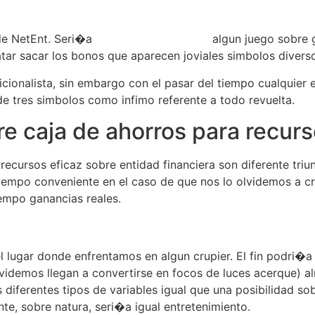
de NetEnt. Seri�a
código bobby casino
algun juego sobre 
tar sacar los bonos que aparecen joviales simbolos diverso
cionalista, sin embargo con el pasar del tiempo cualquier
de tres simbolos como infimo referente a todo revuelta.
e caja de ahorros para recurs
recursos eficaz sobre entidad financiera son diferente triu
iempo conveniente en el caso de que nos lo olvidemos a c
empo ganancias reales.
el lugar donde enfrentamos en algun crupier. El fin podri�a
lvidemos llegan a convertirse en focos de luces acerque) a
 diferentes tipos de variables igual que una posibilidad so
e, sobre natura, seri�a igual entretenimiento.