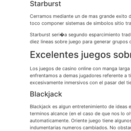
Starburst
Cerramos mediante un de mas grande exito 
toco componer sistemas de simbolos sitio tra
Starburst seri�a segundo esparcimiento tradi
diez lineas sobre juego para generar grupos 
Excelentes juegos sobr
Los juegos de casino online con manga larga 
enfrentamos a demas jugadores referente a t
excesivamente inmersivos con el pasar del ti
Blackjack
Blackjack es algun entretenimiento de ideas 
terminos alcance (en el caso de que nos lo o
automaticamente. Oriente juego tiene algunos
indumentarias numeros cambiados. No obstant