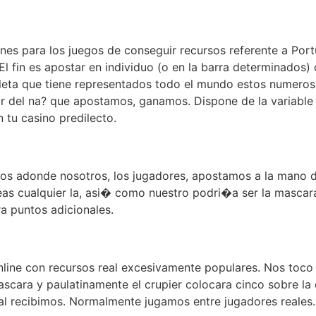
es para los juegos de conseguir recursos referente a Port
El fin es apostar en individuo (o en la barra determinados)
ruleta que tiene representados todo el mundo estos numero
or del na? que apostamos, ganamos. Dispone de la variable
 tu casino predilecto.
nos adonde nosotros, los jugadores, apostamos a la mano d
as cualquier la, asi� como nuestro podri�a ser la mascara
ra puntos adicionales.
nline con recursos real excesivamente populares. Nos toc
scara y paulatinamente el crupier colocara cinco sobre la
al recibimos. Normalmente jugamos entre jugadores reales.