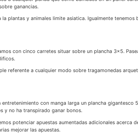
sobre ganancias.
la plantas y animales limite asiatica. Igualmente tenemos 
mos con cinco carretes situar sobre un plancha 3×5. Pasea
ificos.
mple referente a cualquier modo sobre tragamonedas arqueti
n entretenimiento con manga larga un plancha gigantesco 
s y no ha transpirado ganar bonos.
mos potenciar apuestas aumentadas adicionales acerca de l
ias mejorar las apuestas.