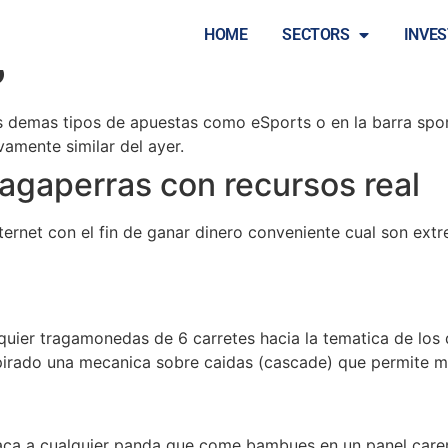
e bonos en es invierno 
HOME
SECTORS
INVE
6
 demas tipos de apuestas como eSports o en la barra spor
amente similar del ayer.
ragaperras con recursos real
ternet con el fin de ganar dinero conveniente cual son ex
quier tragamonedas de 6 carretes hacia la tematica de los
spirado una mecanica sobre caidas (cascade) que permite mu
ca a cualquier panda que come bambues en un panel caren