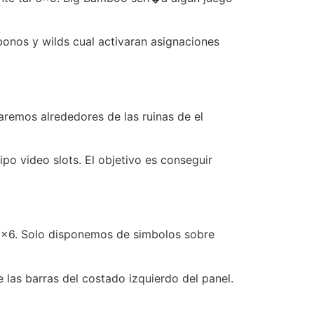
bonos y wilds cual activaran asignaciones
remos alrededores de las ruinas de el
po video slots. El objetivo es conseguir
5×6. Solo disponemos de simbolos sobre
as barras del costado izquierdo del panel.