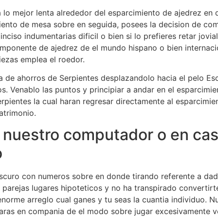
a lo mejor lenta alrededor del esparcimiento de ajedrez en
miento de mesa sobre en seguida, posees la decision de co
nciso indumentarias dificil o bien si lo prefieres retar jovi
omponente de ajedrez de el mundo hispano o bien internaci
iezas emplea el roedor.
ja de ahorros de Serpientes desplazandolo hacia el pelo Es
. Venablo las puntos y principiar a andar en el esparcimi
rpientes la cual haran regresar directamente al esparcimi
atrimonio.
 nuestro computador o en caso
o
scuro con numeros sobre en donde tirando referente a dad
 parejas lugares hipoteticos y no ha transpirado convertirt
orme arreglo cual ganes y tu seas la cuantia individuo. Nu
ras en compania de el modo sobre jugar excesivamente velo