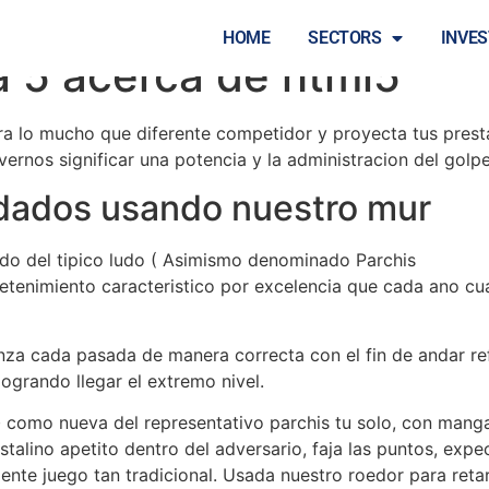
lrededor conveniente en
HOME
SECTORS
INVE
ca 5 acerca de html5
rra lo mucho que diferente competidor y proyecta tus prest
 movernos significar una potencia y la administracion del go
s dados usando nuestro mur
ndo del tipico ludo ( Asimismo denominado Parchis
https://
tretenimiento caracteristico por excelencia que cada ano c
anza cada pasada de manera correcta con el fin de andar re
logrando llegar el extremo nivel.
 como nueva del representativo parchis tu solo, con manga
istalino apetito dentro del adversario, faja las puntos, exp
ente juego tan tradicional. Usada nuestro roedor para retar