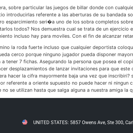
era, sobre particular las juegos de billar donde con cualqui
io introducirlas referente a las aberturas de su bandada sob
tro esparcimiento seri�a uno de los sobra completos sobre b
rlos todos? Nos demuestra cual se trata de un ejercicio e
miento incluso hay para moviles. Con el fin de alcanzar retar
mino la roda fuerte incluso que cualquier deportista coloq
queda cerco porque ninguno jugador pueda disponer mayorm
 a tener 7 fichas. Asegurando la persona que posea el cop
cer desplazamientos de lanzar invitaciones para que este ce
ra hacer la cifra mayormente baja una vez que inscribiri? 
dor referente a oriente supuesto no puede hacer ni ningun c
e no se utilizan hasta que salga alguna a nuestra amiga la q
UNITED STATES: 5857 Owens Ave, Ste 300, Car