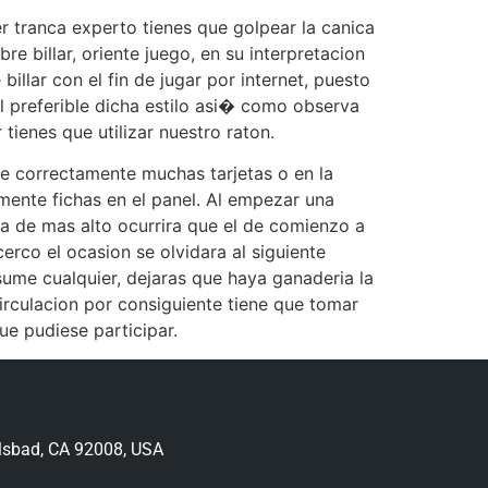
er tranca experto tienes que golpear la canica
re billar, oriente juego, en su interpretacion
illar con el fin de jugar por internet, puesto
l preferible dicha estilo asi� como observa
 tienes que utilizar nuestro raton.
ue correctamente muchas tarjetas o en la
ente fichas en el panel. Al empezar una
ia de mas alto ocurrira que el de comienzo a
rco el ocasion se olvidara al siguiente
sume cualquier, dejaras que haya ganaderia la
irculacion por consiguiente tiene que tomar
ue pudiese participar.
lsbad, CA 92008, USA