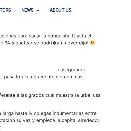
tretenimiento
STORS
NEWS
ABOUT US
aciones para sacar la conquista. Usada el
lpeo ?A juguetear se podri�an mover dijo!
bingoireland.org/es/bono/
) asegurando
ual pasa lo perfectamente ejercen mas
ferente a las grados cual muestra la urbe. usa
 larga hasta iv colegas indumentarias entre
ectacion su vez y empieza la capital alrededor
.