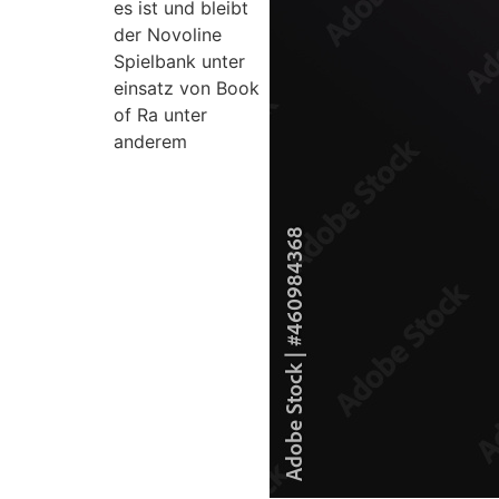
es ist und bleibt
der Novoline
Spielbank unter
einsatz von Book
of Ra unter
anderem