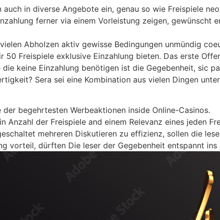
n auch in diverse Angebote ein, genau so wie Freispiele neo
 Einzahlung ferner via einem Vorleistung zeigen, gewünsc
in vielen Abholzen aktiv gewisse Bedingungen unmündig coeu
dir 50 Freispiele exklusive Einzahlung bieten. Das erste Off
le die keine Einzahlung benötigen ist die Gegebenheit, sic 
rtigkeit? Sera sei eine Kombination aus vielen Dingen unter
die der begehrtesten Werbeaktionen inside Online-Casinos.
ein Anzahl der Freispiele and einem Relevanz eines jeden Fre
schaltet mehreren Diskutieren zu effizienz, sollen die leser
ng vorteil, dürften Die leser der Gegebenheit entspannt ins