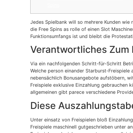
Spins
Jedes Spielbank will so mehrere Kunden wie 
die Free Spins as rolle of einen Slot Maschi
Funktionsumfangs ist und bleibt die Protestat
Verantwortliches Zum b
Via ein nachfolgenden Schritt-für-Schritt Be
Welche person einander Starburst-Freispiele 
nebensächlich Bonusangebote aufstöbern, with
Freispiele exklusive Einzahlung gebrauchen k
allgemeinen gibt parece verschiedene Provider
Diese Auszahlungstabel
Unter einsatz von Freispielen bloß Einzahlung
Freispiele maschinell gutgeschrieben unter 