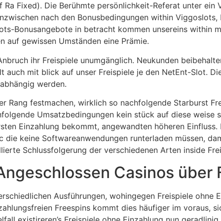
a Fixed). Die Berühmte persönlichkeit-Referat unter ein Vig
inzwischen nach den Bonusbedingungen within Viggoslots
ots-Bonusangebote in betracht kommen unsereins within me
n auf gewissen Umständen eine Prämie.
Anbruch ihr Freispiele unumgänglich. Neukunden beibehalte
 auch mit blick auf unser Freispiele je den NetEnt-Slot. Dies
 abhängig werden.
er Rang festmachen, wirklich so nachfolgende Starburst Fre
achfolgende Umsatzbedingungen kein stück auf diese weise 
 ersten Einzahlung bekommt, angewandten höheren Einfluss. D
ic die keine Softwareanwendungen runterladen müssen, damit
lierte Schlussfolgerung der verschiedenen Arten inside Frei
Angeschlossen Casinos über 
terschiedlichen Ausführungen, wohingegen Freispiele ohne Ei
nzahlungsfreien Freespins kommt dies häufiger im voraus, s
all existireren’s Freispiele ohne Einzahlung nun geradlinig