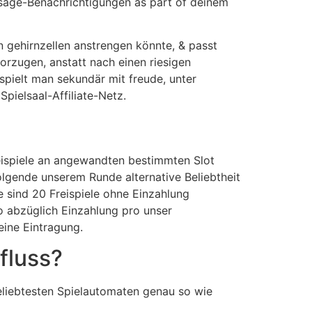
essage-Benachrichtigungen as part of deinem
n gehirnzellen anstrengen könnte, & passt
rzugen, anstatt nach einen riesigen
spielt man sekundär mit freude, unter
pielsaal-Affiliate-Netz.
ispiele an angewandten bestimmten Slot
lgende unserem Runde alternative Beliebtheit
se sind 20 Freispiele ohne Einzahlung
ro abzüglich Einzahlung pro unser
eine Eintragung.
fluss?
 beliebtesten Spielautomaten genau so wie