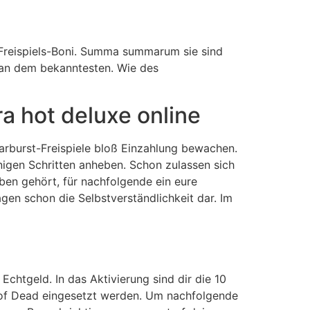
 Freispiels-Boni. Summa summarum sie sind
r an dem bekanntesten.
Wie des
a hot deluxe online
tarburst-Freispiele bloß Einzahlung bewachen.
nigen Schritten anheben. Schon zulassen sich
ben gehört, für nachfolgende ein eure
gen schon die Selbstverständlichkeit dar. Im
chtgeld. In das Aktivierung sind dir die 10
 of Dead eingesetzt werden. Um nachfolgende