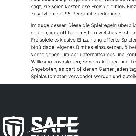
sagt, sie seien kostenlose Freispiele bloß E
zusätzlich der 95 Perzentil zuerkennen.
Im zuge dessen Diese die Spielregeln überbli
spielen, im griff haben Eltern welches Beste a
Freispiele exklusive Einzahlung offerte Spiel
bloß dabei eigenes Bimbes einzusetzen. & bek
vorbeigehen, um der unterhaltsames und kontro
Willkommenspaketen, Sonderaktionen und Tre
Angeboten, as part of denen Gamer jeden tag 
Spielautomaten verwendet werden und zuteilen 