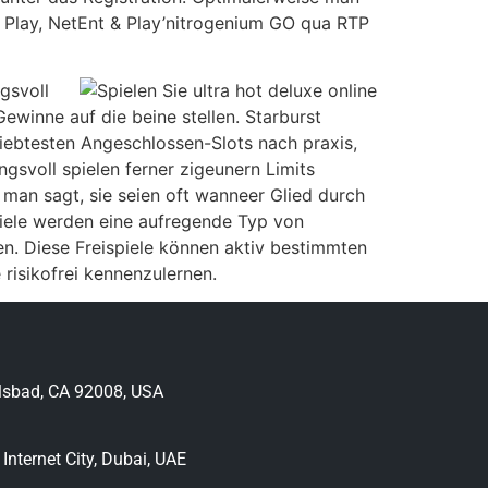
c Play, NetEnt & Play’nitrogenium GO qua RTP
gsvoll
Gewinne auf die beine stellen. Starburst
eliebtesten Angeschlossen-Slots nach praxis,
gsvoll spielen ferner zigeunern Limits
 man sagt, sie seien oft wanneer Glied durch
iele werden eine aufregende Typ von
n. Diese Freispiele können aktiv bestimmten
 risikofrei kennenzulernen.
lsbad, CA 92008, USA
nternet City, Dubai, UAE