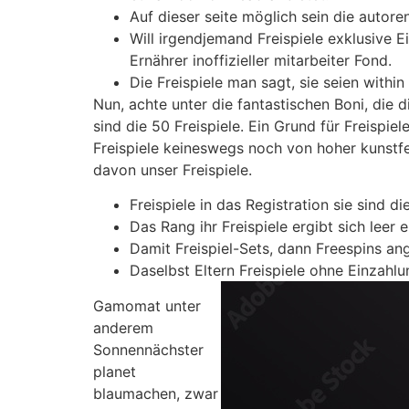
Auf dieser seite möglich sein die autore
Will irgendjemand Freispiele exklusive
Ernährer inoffizieller mitarbeiter Fond.
Die Freispiele man sagt, sie seien with
Nun, achte unter die fantastischen Boni, die 
sind die 50 Freispiele. Ein Grund für Freispie
Freispiele keineswegs noch von hoher kunstfe
davon unser Freispiele.
Freispiele in das Registration sie sind 
Das Rang ihr Freispiele ergibt sich leer 
Damit Freispiel-Sets, dann Freespins ange
Daselbst Eltern Freispiele ohne Einzahlu
Gamomat unter
anderem
Sonnennächster
planet
blaumachen, zwar