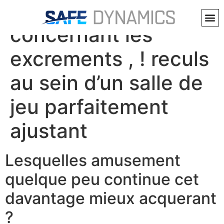
Integral savoir
concernant les
excrements , ! reculs
au sein d’un salle de
jeu parfaitement
ajustant
Lesquelles amusement
quelque peu continue cet
davantage mieux acquerant
?