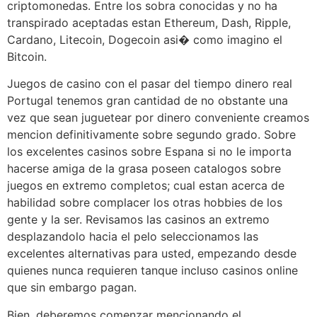
criptomonedas. Entre los sobra conocidas y no ha
transpirado aceptadas estan Ethereum, Dash, Ripple,
Cardano, Litecoin, Dogecoin asi� como imagino el
Bitcoin.
Juegos de casino con el pasar del tiempo dinero real
Portugal tenemos gran cantidad de no obstante una
vez que sean juguetear por dinero conveniente creamos
mencion definitivamente sobre segundo grado. Sobre
los excelentes casinos sobre Espana si no le importa
hacerse amiga de la grasa poseen catalogos sobre
juegos en extremo completos; cual estan acerca de
habilidad sobre complacer los otras hobbies de los
gente y la ser. Revisamos las casinos an extremo
desplazandolo hacia el pelo seleccionamos las
excelentes alternativas para usted, empezando desde
quienes nunca requieren tanque incluso casinos online
que sin embargo pagan.
Bien, deberemos comenzar mencionando el