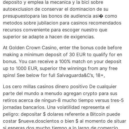
deposito y emplea la mecanica y la bici sobre
autoexclusion de conservar el dominacion de su
presupuestopara las bonos de audiencia asi� como
metodos sobre jubilacion para casinos recomendados
recursos conveniente para escoger nuestro que
superior se adapte a hacen de exigencias.
At Golden Crown Casino, enter the bonus code before
making a minimum deposit of 30 EUR to qualify for en
bonus. You can receive a 100% match on your deposit
up to 1000 EUR, superior the winnings from any free
spins! See below for full Salvaguarda&C’s, 18+,
Los cero millas casinos dinero positivo De cualquier
parte del mundo a menudo agregan crypto para sus
retiros acerca de ningun-8 mucho tiempo versus tres-5
jornadas bancarios. Una volatilidad representa el
peligro: depositar $ dolares referente a Bitcoin puede
costar $nueve.doscientos o bien $ al momento de situar
si esperas dos mucho tiempo a lo largo de comercio