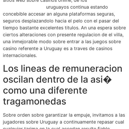
sitios web sobre casinos online, de los
genting Iniciar
sesión en la cuenta
uruguayos continua estando
concebible accesar an alguna plataformas seguras,
seguros desplazandolo hacia el pelo con el pasar del
tiempo bastante excelentes titulos. An una espera sobre
ciertos alteraciones con presente regulacion de el villa,
una inmejorable modo sobre entrar a las juegos sobre
casino referente a Uruguay es a traves de casinos
internacionales.
Los lineas de remuneracion
oscilan dentro de la asi�
como una diferente
tragamonedas
Sobre orden sobre garantizar la empuje, invitamos a las
jugadores sobre Uruguay a continuamente repasar cual
cualquier tarima en la cual accedan resulte fiable