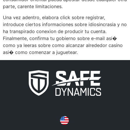
parte, carente limitaciones.
Una vez adentro, elabora click sobre registrar,
introduce ciertos informaciones sobre idiosincrasia y no
ha transpirado conexion de producir tu cuenta.
Finalmente, confirma tu gobierno sobre e-mail asi�
como ya leeras sobre como alcanzar alrededor casino
asi� como comenzar a juguetear.