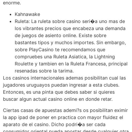
enorme.
Kahnawake
Ruleta: La ruleta sobre casino seri�a uno mas de
los vibrantes precios que encabeza una demanda
de juegos de asiento online. Existe sobre
bastantes tipos y muchos importes. Sin embargo,
sobre PlayCasino te recomendamos que
compruebes una Ruleta Asiatica, la Lightning
Roulette y tambien en la Ruleta Francesa, principal
resenadas sobre la tarima.
Los casinos internacionales ademas posibilitan cual las
jugadores uruguayos puedan ingresar a esta clubes.
Entonces, es una pinta que debes saber si quieres
buscar algun actual casino online en donde retar.
Ciertas casas de apuestas ademi?s os posibilitan eximir
la app ipad de poner en practica con mayor fluidez el
aparato de el casino. Dicho podri�a ser cada
consumidor oriental pueda apostar desde cualquier otra