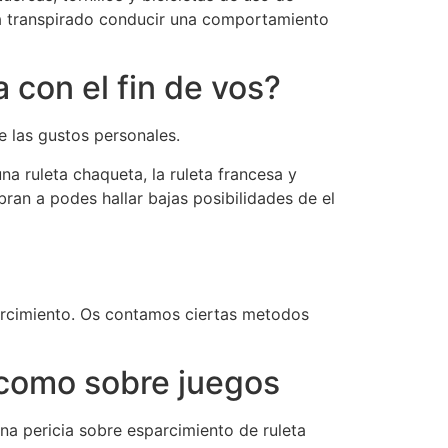
ha transpirado conducir una comportamiento
 con el fin de vos?
e las gustos personales.
a ruleta chaqueta, la ruleta francesa y
ran a podes hallar bajas posibilidades de el
sparcimiento. Os contamos ciertas metodos
 como sobre juegos
una pericia sobre esparcimiento de ruleta