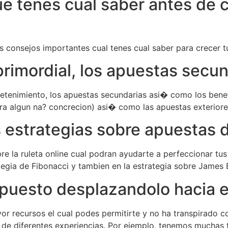
e tenes cual saber antes de c
os consejos importantes cual tenes cual saber para crecer tu
primordial, los apuestas secun
retenimiento, los apuestas secundarias asi� como los bene
ara algun na? concrecion) asi� como las apuestas exterior
 estrategias sobre apuestas d
e la ruleta online cual podran ayudarte a perfeccionar tu
tegia de Fibonacci y tambien en la estrategia sobre James
supuesto desplazandolo hacia e
or recursos el cual podes permitirte y no ha transpirado con
de diferentes experiencias. Por ejemplo, tenemos muchas tu