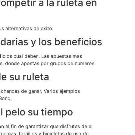
ompetir a la ruleta en
s alternativas de exito:
darias y los beneficios
ficios cual deben. Las apuestas mas
es, donde apostas por grupos de numeros.
e su ruleta
s chances de ganar. Varios ejemplos
 Bond.
l pelo su tiempo
 el fin de garantizar que disfrutes de el
ercas, tornillos y bicicletas de uso de