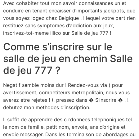
Avec cohabiter tout mon savoir connaissances un et
conduire en tenant encaisser d’importants jackpots, que
vous soyez logez chez Belgique , ! lequel votre part rien
restituez sans symptomes d’addiction aux jeux,
inscrivez-toi-meme illico sur Salle de jeu 777 !
Comme s’inscrire sur le
salle de jeu en chemin Salle
de jeu 777 ?
Negatif semble moins dur ! Rendez-vous via ( pour
avertissement, competiteurs metropolitain, nous vous
averez etre rejetes ! ), pressez dans � S’inscrire � , !
debutez mon methodes d’inscription.
Il suffit de apprendre des c rdonnees telephoniques tel
le nom de famille, petit nom, envoie, ans d’origine et
envoie messager. Dans les terminaison de abordages ou