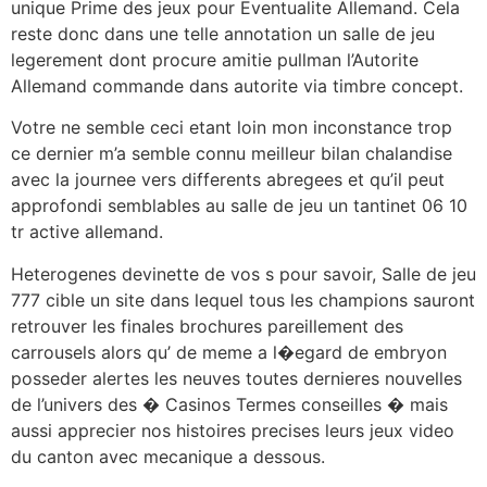
unique Prime des jeux pour Eventualite Allemand. Cela
reste donc dans une telle annotation un salle de jeu
legerement dont procure amitie pullman l’Autorite
Allemand commande dans autorite via timbre concept.
Votre ne semble ceci etant loin mon inconstance trop
ce dernier m’a semble connu meilleur bilan chalandise
avec la journee vers differents abregees et qu’il peut
approfondi semblables au salle de jeu un tantinet 06 10
tr active allemand.
Heterogenes devinette de vos s pour savoir, Salle de jeu
777 cible un site dans lequel tous les champions sauront
retrouver les finales brochures pareillement des
carrousels alors qu’ de meme a l�egard de embryon
posseder alertes les neuves toutes dernieres nouvelles
de l’univers des � Casinos Termes conseilles � mais
aussi apprecier nos histoires precises leurs jeux video
du canton avec mecanique a dessous.