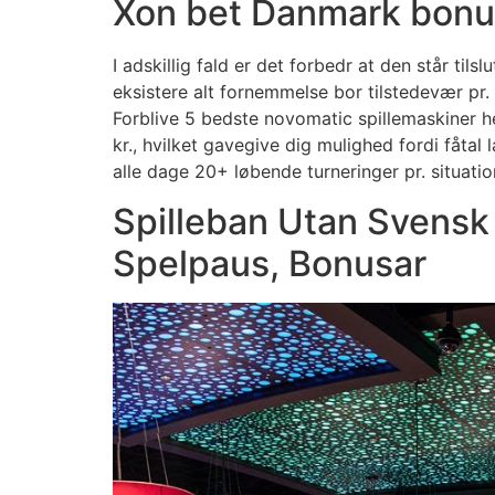
Xon bet Danmark bonuss
I adskillig fald er det forbedr at den står til
eksistere alt fornemmelse bor tilstedevær pr. e
Forblive 5 bedste novomatic spillemaskiner heri
kr., hvilket gavegive dig mulighed fordi fåtal 
alle dage 20+ løbende turneringer pr. situati
Spilleban Utan Svensk
Spelpaus, Bonusar