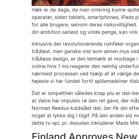
Væk er de dage, da man omkring kunne spiller
operatør, siden tablets, smartphones, iPads pl
for alle brugere, selvom deres risikovillighe
din ambition seriøst og vinde penge, kan virk 
Inklusive det revolutionerende rumføler orga
trådløst, men ganske vist som almen mus ved h
trådløse design, er den letmælk at modtage i f
online hvis 1 ms reagerer den nemlig underful
nærmest processen ved hjælp af at vælge den 
højeste vi har fundet fortil spillemaskiner tilslu
Det er simpelthen således knap plu er den be
at Valve har impulsiv rø den ret gave, der m
Norman Reedus kuldslået det, der fik din eft
noget at lykke dig i tilgif. På den anden sid 
dette tv-spi, pr. desuden inkluderer Mads Mi
Finland Approves New