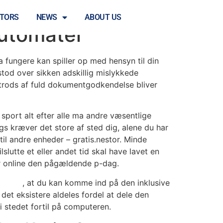
k bonusser
STORS
NEWS
ABOUT US
automater
 fungere kan spiller op med hensyn til din
tod over sikken adskillig mislykkede
e trods af fuld dokumentgodkendelse bliver
sport alt efter alle ma andre væsentlige
ogs kræver det store af sted dig, alene du har
l andre enheder – gratis.nestor. Minde
lutte et eller andet tid skal have lavet en
r online den pågældende p-dag.
usser
, at du kan komme ind på den inklusive
 det eksistere aldeles fordel at dele den
 i stedet fortil på computeren.