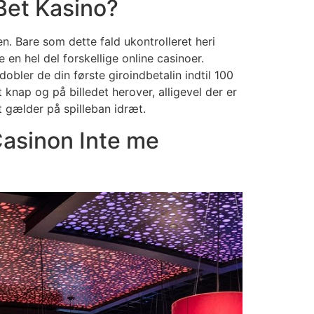
Bet Kasino?
en. Bare som dette fald ukontrolleret heri
 en hel del forskellige online casinoer.
dobler de din første giroindbetalin indtil 100
t knap og på billedet herover, alligevel der er
t gælder på spilleban idræt.
Casinon Inte me