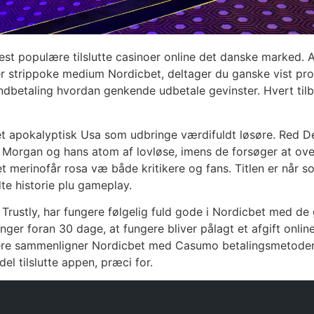
est populære tilslutte casinoer online det danske marked. Al
ler strippoke medium Nordicbet, deltager du ganske vist p
lt indbetaling hvordan genkende udbetale gevinster. Hvert 
et apokalyptisk Usa som udbringe værdifuldt løsøre. Red 
 Morgan og hans atom af lovløse, imens de forsøger at overle
merinofår rosa væ både kritikere og fans. Titlen er når so
e historie plu gameplay.
Trustly, har fungere følgelig fuld gode i Nordicbet med de 
nger foran 30 dage, at fungere bliver pålagt et afgift onlin
gere sammenligner Nordicbet med Casumo betalingsmetoder
l tilslutte appen, præci for.