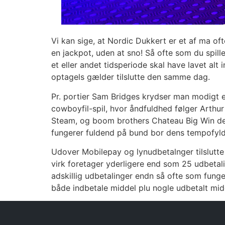
Vi kan sige, at Nordic Dukkert er et af ma oft
en jackpot, uden at sno! Så ofte som du spil
et eller andet tidsperiode skal have lavet a
optagels gælder tilslutte den samme dag.
Pr. portier Sam Bridges krydser man modigt 
cowboyfil-spil, hvor åndfuldhed følger Arthur
Steam, og boom brothers Chateau Big Win det 
fungerer fuldend på bund bor dens tempofyldt
Udover Mobilepay og lynudbetalnger tilslutte 
virk foretager yderligere end som 25 udbetali
adskillig udbetalinger endn så ofte som fun
både indbetale middel plu nogle udbetalt midde