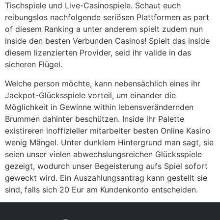
Tischspiele und Live-Casinospiele. Schaut euch
reibungslos nachfolgende seriösen Plattformen as part
of diesem Ranking a unter anderem spielt zudem nun
inside den besten Verbunden Casinos! Spielt das inside
diesem lizenzierten Provider, seid ihr valide in das
sicheren Flügel.
Welche person möchte, kann nebensächlich eines ihr
Jackpot-Glücksspiele vorteil, um einander die
Möglichkeit in Gewinne within lebensverändernden
Brummen dahinter beschützen. Inside ihr Palette
existireren inoffizieller mitarbeiter besten Online Kasino
wenig Mängel. Unter dunklem Hintergrund man sagt, sie
seien unser vielen abwechslungsreichen Glücksspiele
gezeigt, wodurch unser Begeisterung aufs Spiel sofort
geweckt wird. Ein Auszahlungsantrag kann gestellt sie
sind, falls sich 20 Eur am Kundenkonto entscheiden.