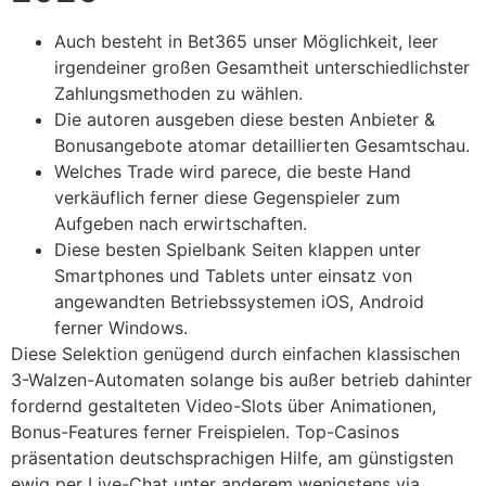
Auch besteht in Bet365 unser Möglichkeit, leer
irgendeiner großen Gesamtheit unterschiedlichster
Zahlungsmethoden zu wählen.
Die autoren ausgeben diese besten Anbieter &
Bonusangebote atomar detaillierten Gesamtschau.
Welches Trade wird parece, die beste Hand
verkäuflich ferner diese Gegenspieler zum
Aufgeben nach erwirtschaften.
Diese besten Spielbank Seiten klappen unter
Smartphones und Tablets unter einsatz von
angewandten Betriebssystemen iOS, Android
ferner Windows.
Diese Selektion genügend durch einfachen klassischen
3-Walzen-Automaten solange bis außer betrieb dahinter
fordernd gestalteten Video-Slots über Animationen,
Bonus-Features ferner Freispielen. Top-Casinos
präsentation deutschsprachigen Hilfe, am günstigsten
ewig per Live-Chat unter anderem wenigstens via