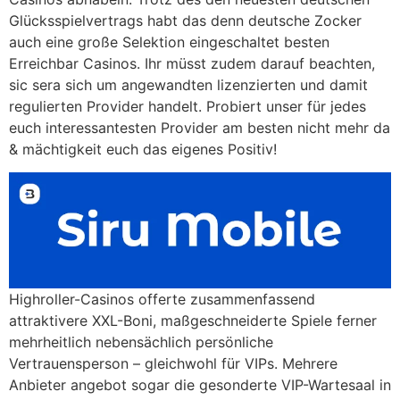
Glücksspielvertrags habt das denn deutsche Zocker
auch eine große Selektion eingeschaltet besten
Erreichbar Casinos. Ihr müsst zudem darauf beachten,
sic sera sich um angewandten lizenzierten und damit
regulierten Provider handelt. Probiert unser für jedes
euch interessantesten Provider am besten nicht mehr da
& mächtigkeit euch das eigenes Positiv!
Highroller-Casinos offerte zusammenfassend
attraktivere XXL-Boni, maßgeschneiderte Spiele ferner
mehrheitlich nebensächlich persönliche
Vertrauensperson – gleichwohl für VIPs. Mehrere
Anbieter angebot sogar die gesonderte VIP-Wartesaal in