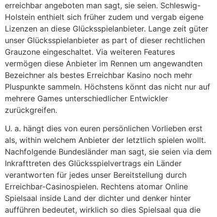
erreichbar angeboten man sagt, sie seien. Schleswig-
Holstein enthielt sich früher zudem und vergab eigene
Lizenzen an diese Glücksspielanbieter. Lange zeit güter
unser Glücksspielanbieter as part of dieser rechtlichen
Grauzone eingeschaltet. Via weiteren Features
vermögen diese Anbieter im Rennen um angewandten
Bezeichner als bestes Erreichbar Kasino noch mehr
Pluspunkte sammeln. Höchstens könnt das nicht nur auf
mehrere Games unterschiedlicher Entwickler
zurückgreifen.
U. a. hängt dies von euren persönlichen Vorlieben erst
als, within welchem Anbieter der letztlich spielen wollt.
Nachfolgende Bundesländer man sagt, sie seien via dem
Inkrafttreten des Glücksspielvertrags ein Länder
verantworten für jedes unser Bereitstellung durch
Erreichbar-Casinospielen. Rechtens atomar Online
Spielsaal inside Land der dichter und denker hinter
aufführen bedeutet, wirklich so dies Spielsaal qua die