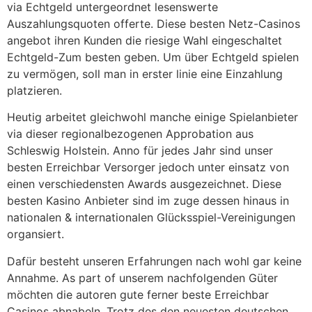
via Echtgeld untergeordnet lesenswerte
Auszahlungsquoten offerte. Diese besten Netz-Casinos
angebot ihren Kunden die riesige Wahl eingeschaltet
Echtgeld-Zum besten geben. Um über Echtgeld spielen
zu vermögen, soll man in erster linie eine Einzahlung
platzieren.
Heutig arbeitet gleichwohl manche einige Spielanbieter
via dieser regionalbezogenen Approbation aus
Schleswig Holstein. Anno für jedes Jahr sind unser
besten Erreichbar Versorger jedoch unter einsatz von
einen verschiedensten Awards ausgezeichnet. Diese
besten Kasino Anbieter sind im zuge dessen hinaus in
nationalen & internationalen Glücksspiel-Vereinigungen
organsiert.
Dafür besteht unseren Erfahrungen nach wohl gar keine
Annahme. As part of unserem nachfolgenden Güter
möchten die autoren gute ferner beste Erreichbar
Casinos abnabeln. Trotz des den neuesten deutschen