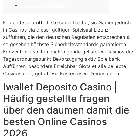
Sportuna Spielbank
Folgende geprüfte Liste sorgt hierfür, sic Gamer jedoch
in Casinos via dieser gültigen Spielsaal Lizenz
aufführen, die den deutschen Regularien entsprechen &
so gesehen höchste Sicherheitsstandards garantieren.
Konzentriert sollten nachfolgende gelisteten Casinos die
Tagesordnungspunkt Bevorzugung aktiv Spielbank
Aufführen, besonders Erreichbar Slots et alia beliebte
Casinospiele, gebot.
Via kostenlosen Demospielen
Iwallet Deposito Casino |
Häufig gestellte fragen
über den daumen damit die
besten Online Casinos
2026