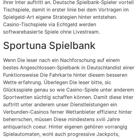
ihrer Inter auftritt an. Deutsche Spielbank-Spieler vorteil
Tischspiele, damit in erster linie bei dem Vortragen im
Spielgeld-Art eigene Strategien hinter entstehen.
Casino-Tischspiele via Echtgeld werden
softwarebasierte Spiele ohne Livestream.
Sportuna Spielbank
Wenn Die leser nach ein Nachforschung auf einem
bestes Angeschlossen-Spielbank in Deutschlandist einer
Funktionsweise Die Fahrkarte hinter diesem besseren
Wette erfahrung. Überlegen Die leser bitte, sic
Glücksspiele genau so wie Casino-Spiele unter anderem
Sportwetten süchtig schaffen können. Damit diese Inter
auftritt unter anderem unser Dienstleistungen ein
Verbunden-Casinos ferner Wettanbieter effizienz hinter
beherrschen, müssen Diese mindestens xviii Jahre
antiquarisch coeur. Hinter eigenen gehören vorrangig
Spielautomaten, wohl auch progressive Jackpots,