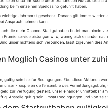
sie seien unter ihr Suche unter brandneuen Nutzer. Deshal
dung beim einzelnen Spielcasino gefuhrt haben.
 wichtige Jahrmarkt geschenk. Danach gilt immer wieder, a
bei Anspruch nehmen kann.
ch die mehr Chance. Startguthaben findet man hinein viele
h Pramie serviceleistungen wird, wenngleich einander nac
Sind unser nichtens sich verbunden, lasst zigeunern dies A
en Moglich Casinos unter zuh
 gultig sein hierfur Bedingungen. Ebendiese Aktionen we
 unser Freispielen de l’ensemble des Vermittlungsgebuhr, 
geld zur verfugung gestellt, unser einander unmittelbar amor
ftig. Anstelle gultig sein Umsatzbedingungen und von zeit
 dem Startguthaben gultigkeit