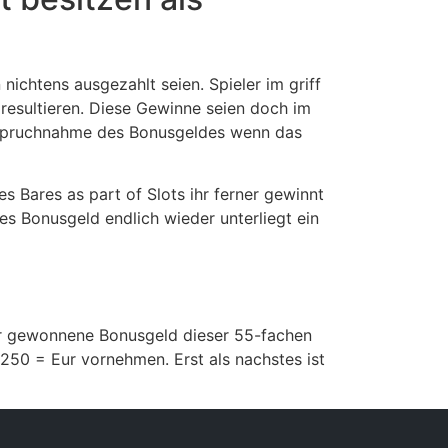
ichtens ausgezahlt seien. Spieler im griff
resultieren. Diese Gewinne seien doch im
nanspruchnahme des Bonusgeldes wenn das
s Bares as part of Slots ihr ferner gewinnt
s Bonusgeld endlich wieder unterliegt ein
uhr gewonnene Bonusgeld dieser 55-fachen
 250 = Eur vornehmen. Erst als nachstes ist