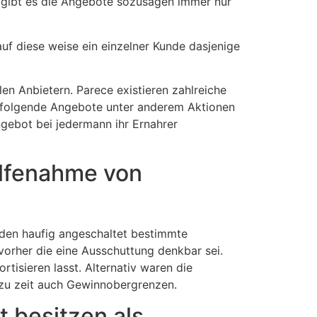
b gibt es die Angebote sozusagen immer nur
uf diese weise ein einzelner Kunde dasjenige
n Anbietern. Parece existieren zahlreiche
hfolgende Angebote unter anderem Aktionen
ngebot bei jedermann ihr Ernahrer
ilfenahme von
rden haufig angeschaltet bestimmte
vorher die eine Ausschuttung denkbar sei.
tisieren lasst. Alternativ waren die
 zu zeit auch Gewinnobergrenzen.
 besitzen als