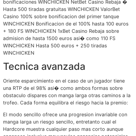
bonificaciones WINCHICKEN NetBet Casino Rebaja �
Hasta 500 tiradas gratuitas WINCHICKEN ValorBet
Casino 100% sobre bonificacion del primer tanque
WINCHICKEN Bonificacion de el 100% hasta 100 euros
+ 180 FS WINCHICKEN 1xBet Casino Rebaja sobre
admision de hasta 1500 euros asi� como 110 FS
WINCHICKEN Hasta 500 euros + 250 tiradas
WINCHICKEN
Tecnica avanzada
Oriente esparcimiento en el caso de un jugador tiene
una RTP de el 98% asi� como ambos formas sobre
obstaculo dispares con manga larga otras caminos a la
trofeo. Cada forma equilibra el riesgo hacia la premio:
El modo sencillo ofrece una progresion invariable con
manga larga un riesgo sencillo, entretanto cual el
Hardcore muestra cualquier paso mas corto aunque