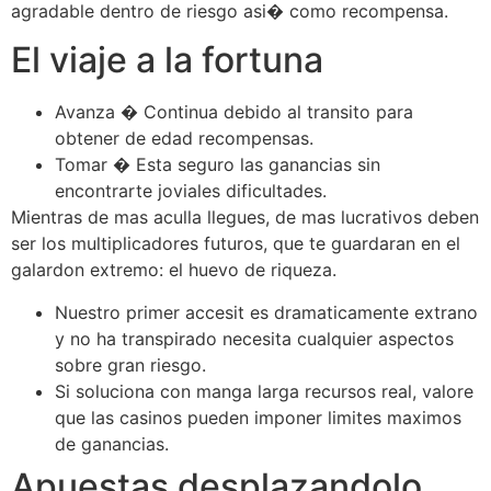
agradable dentro de riesgo asi� como recompensa.
El viaje a la fortuna
Avanza � Continua debido al transito para
obtener de edad recompensas.
Tomar � Esta seguro las ganancias sin
encontrarte joviales dificultades.
Mientras de mas aculla llegues, de mas lucrativos deben
ser los multiplicadores futuros, que te guardaran en el
galardon extremo: el huevo de riqueza.
Nuestro primer accesit es dramaticamente extrano
y no ha transpirado necesita cualquier aspectos
sobre gran riesgo.
Si soluciona con manga larga recursos real, valore
que las casinos pueden imponer limites maximos
de ganancias.
Apuestas desplazandolo