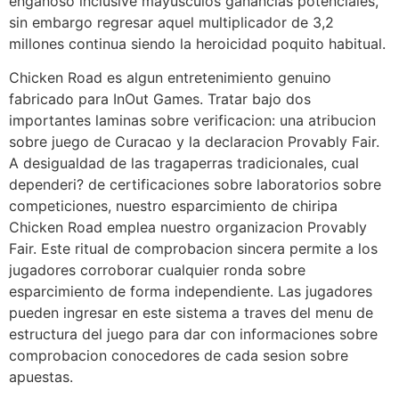
enganoso inclusive mayusculos ganancias potenciales,
sin embargo regresar aquel multiplicador de 3,2
millones continua siendo la heroicidad poquito habitual.
Chicken Road es algun entretenimiento genuino
fabricado para InOut Games. Tratar bajo dos
importantes laminas sobre verificacion: una atribucion
sobre juego de Curacao y la declaracion Provably Fair.
A desigualdad de las tragaperras tradicionales, cual
dependeri? de certificaciones sobre laboratorios sobre
competiciones, nuestro esparcimiento de chiripa
Chicken Road emplea nuestro organizacion Provably
Fair. Este ritual de comprobacion sincera permite a los
jugadores corroborar cualquier ronda sobre
esparcimiento de forma independiente. Las jugadores
pueden ingresar en este sistema a traves del menu de
estructura del juego para dar con informaciones sobre
comprobacion conocedores de cada sesion sobre
apuestas.