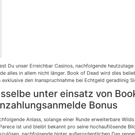
dest Du unser Erreichbar Casinos, nachfolgende heutzutage 
nde alles in allem nicht länger. Book of Dead wird dies bel
s exklusive den Inanspruchnahme bei Echtgeld geradlinig Sl
sselbe unter einsatz von Boo
Einzahlungsanmelde Bonus
achfolgende Anlass, solange einer Runde erweiterbare Wilds
rece ist und bleibt bekannt pro seine hochauflösende Bild
szulösen, nachfolgende hinter außerordentlichen Das renne