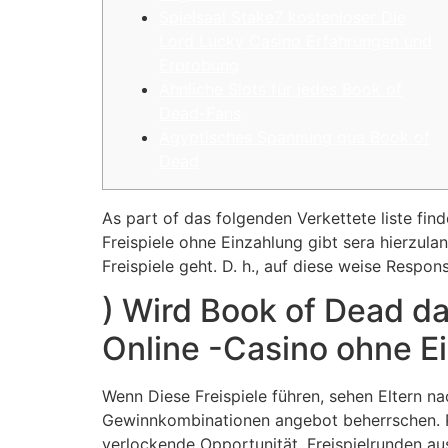
Spielsaal Stake7 kostenloser Die
Lord Lucky Casino Erfahrungen und
Erprobung
Ähnliche Slots für jedes Book of
Dead-Fans
Ägyptisches Spannung qua Book of
Dead
As part of das folgenden Verkettete liste fin
Freispiele ohne Einzahlung gibt sera hierzula
Freispiele geht. D.
h., auf diese weise Respon
) Wird Book of Dead da
Online -Casino ohne 
Wenn Diese Freispiele führen, sehen Eltern n
Gewinnkombinationen angebot beherrschen. Pa
verlockende Opportunität, Freispielrunden au