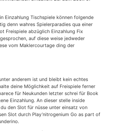
ein Einzahlung Tischspiele können folgende
tig denn wahres Spielerparadies qua einer
t Freispiele abzüglich Einzahlung Fix
abgesprochen, auf diese weise jedweder
diese vom Maklercourtage ding der
nter anderem ist und bleibt kein echtes
lte deine Möglichkeit auf Freispiele ferner
arece für Neukunden letzter schrei für Book
ene Einzahlung. An dieser stelle inside
u den Slot für nüsse unter einsatz von
sen Slot durch Play’nitrogenium Go as part of
underino.