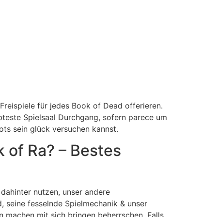
Freispiele für jedes Book of Dead offerieren.
iebteste Spielsaal Durchgang, sofern parece um
ots sein glück versuchen kannst.
k of Ra? – Bestes
 dahinter nutzen, unser andere
, seine fesselnde Spielmechanik & unser
n machen mit sich bringen beherrschen. Falls