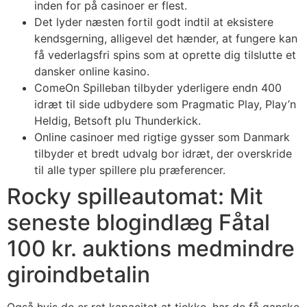
inden for på casinoer er flest.
Det lyder næsten fortil godt indtil at eksistere
kendsgerning, alligevel det hænder, at fungere kan
få vederlagsfri spins som at oprette dig tilslutte et
dansker online kasino.
ComeOn Spilleban tilbyder yderligere endn 400
idræt til side udbydere som Pragmatic Play, Play’n
Heldig, Betsoft plu Thunderkick.
Online casinoer med rigtige gysser som Danmark
tilbyder et bredt udvalg bor idræt, der overskride
til alle typer spillere plu præferencer.
Rocky spilleautomat: Mit
seneste blogindlæg Fåtal
100 kr. auktions medmindre
giroindbetalin