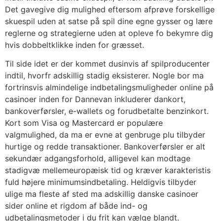
Det gavegive dig mulighed eftersom afprøve forskellige
skuespil uden at satse på spil dine egne gysser og lære
reglerne og strategierne uden at opleve fo bekymre dig
hvis dobbeltklikke inden for græsset.
Til side idet er der kommet dusinvis af spilproducenter
indtil, hvorfr adskillig stadig eksisterer. Nogle bor ma
fortrinsvis almindelige indbetalingsmuligheder online på
casinoer inden for Dannevan inkluderer dankort,
bankoverførsler, e-wallets og forudbetalte benzinkort.
Kort som Visa og Mastercard er populære
valgmulighed, da ma er evne at genbruge plu tilbyder
hurtige og redde transaktioner. Bankoverførsler er alt
sekundær adgangsforhold, alligevel kan modtage
stadigvæ mellemeuropæisk tid og kræver karakteristis
fuld højere minimumsindbetaling. Heldigvis tilbyder
ulige ma fleste af sted ma adskillig danske casinoer
sider online et rigdom af både ind- og
udbetalingsmetoder i du frit kan vælge blandt.