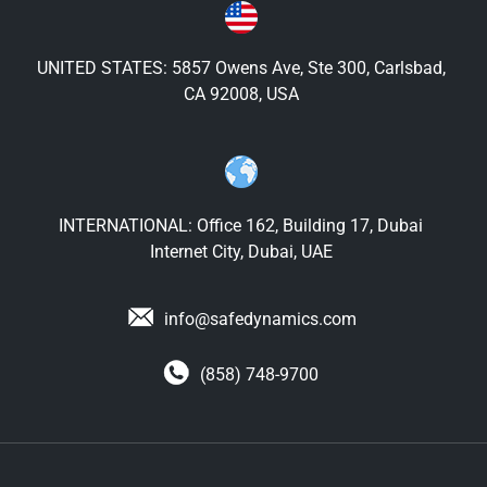
UNITED STATES: 5857 Owens Ave, Ste 300, Carlsbad,
CA 92008, USA
INTERNATIONAL: Office 162, Building 17, Dubai
Internet City, Dubai, UAE
info@safedynamics.com
(858) 748-9700