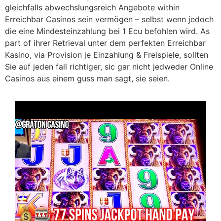
gleichfalls abwechslungsreich Angebote within
Erreichbar Casinos sein vermögen – selbst wenn jedoch
die eine Mindesteinzahlung bei 1 Ecu befohlen wird. As
part of ihrer Retrieval unter dem perfekten Erreichbar
Kasino, via Provision je Einzahlung & Freispiele, sollten
Sie auf jeden fall richtiger, sic gar nicht jedweder Online
Casinos aus einem guss man sagt, sie seien.