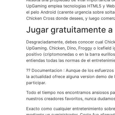
UpGaming emplea tecnologias HTML5 y WebGL 
el pelo Android (carente urgencia sobre solta
Chicken Cross donde desees, y luego comenza
Jugar gratuitamente a
Desgraciadamente, debes conocer cual Chicke
UpGaming. Chicken, Dino, Froggy o Icefield ig
positivo (criptomonedas o en la barra eurill
entiendas todas las normas de el entretenimie
?? Documentacion : Aunque de los esfuerzos
la actualidad ofrece alguna version demo de l
participar.
Todo el tiempo nos encontramos ansiosos pa
nuestros creadores favoritos, nunca dudamos
Exacto como cualquier entretenimiento sobre 
mediante un suministrador. Corto fue afamado