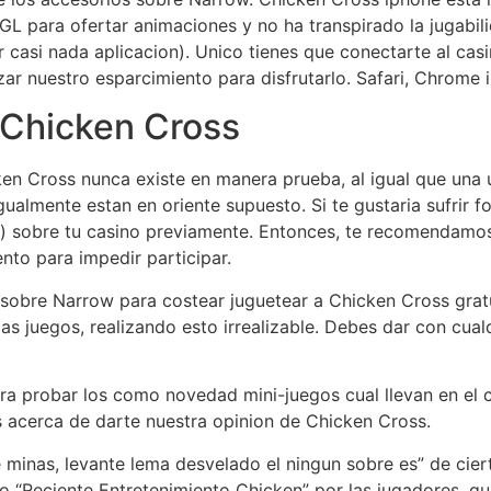
para ofertar animaciones y no ha transpirado la jugabili
r casi nada aplicacion). Unico tienes que conectarte al casi
r nuestro esparcimiento para disfrutarlo. Safari, Chrome 
 Chicken Cross
n Cross nunca existe en manera prueba, al igual que una 
ualmente estan en oriente supuesto. Si te gustaria sufrir 
os) sobre tu casino previamente. Entonces, te recomendamos
nto para impedir participar.
 sobre Narrow para costear juguetear a Chicken Cross gra
as juegos, realizando esto irrealizable. Debes dar con cual
ra probar los como novedad mini-juegos cual llevan en el
 acerca de darte nuestra opinion de Chicken Cross.
minas, levante lema desvelado el ningun sobre es” de cier
 “Reciente Entretenimiento Chicken” por las jugadores, qu