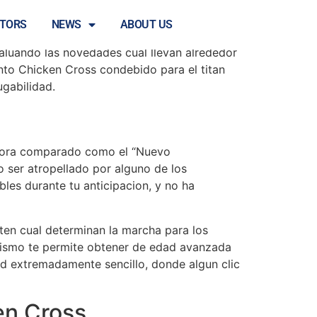
sobre UpGaming!
STORS
NEWS
ABOUT US
luando las novedades cual llevan alrededor
nto Chicken Cross condebido para el titan
ugabilidad.
 Ahora comparado como el “Nuevo
o ser atropellado por alguno de los
es durante tu anticipacion, y no ha
sten cual determinan la marcha para los
simismo te permite obtener de edad avanzada
dad extremadamente sencillo, donde algun clic
en Cross