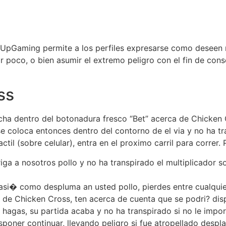
 UpGaming permite a los perfiles expresarse como deseen r
poco, o bien asumir el extremo peligro con el fin de conse
ss
ha dentro del botonadura fresco “Bet” acerca de Chicken Cr
e coloca entonces dentro del contorno de el via y no ha t
til (sobre celular), entra en el proximo carril para correr. 
iga a nosotros pollo y no ha transpirado el multiplicador 
 asi� como despluma an usted pollo, pierdes entre cualquie
a de Chicken Cross, ten acerca de cuenta que se podri? dis
 hagas, su partida acaba y no ha transpirado si no le impor
ner continuar, llevando peligro si fue atropellado despla