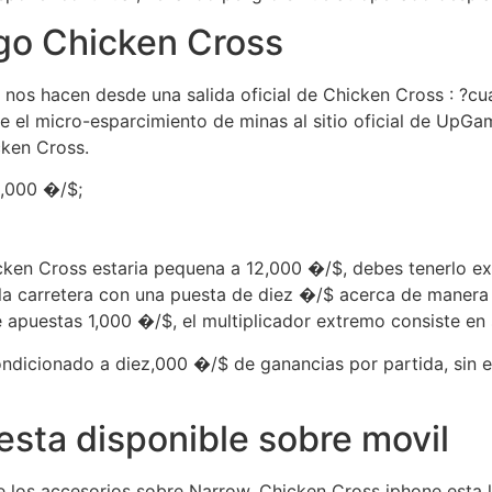
go Chicken Cross
d nos hacen desde una salida oficial de Chicken Cross : ?c
e el micro-esparcimiento de minas al sitio oficial de UpGa
cken Cross.
n,000 �/$;
hicken Cross estaria pequena a 12,000 �/$, debes tenerlo 
la carretera con una puesta de diez �/$ acerca de manera I
 apuestas 1,000 �/$, el multiplicador extremo consiste en 
ndicionado a diez,000 �/$ de ganancias por partida, sin 
esta disponible sobre movil
e los accesorios sobre Narrow. Chicken Cross iphone esta 