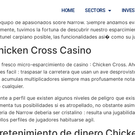
n Cross : ?Otra exito 
HOME
SECTORS
INVE
equipo de apasionados sobre Narrow. Siempre andamos eva
mente, tuvimos la fortuna de descubrir nuestro esparcimie
unel carpiano posible, las funcionalidades asi� como su j
Chicken Cross Casino
er fresco micro-esparcimiento de casino : Chicken Cross.
es facil : traspasar la carretera que usan un ave desprovist
acumulas multiplicadores siempre mas profusamente notabl
 cualquier.
nte a perfil que existen algunos niveles de peligro que exi
aumenta tus posibilidades si es atropellado, no obstante a
ria de Narrow deberia ser cristalino : resulta una jugabili
los perfiles de jugadores habituarse agil.
tretenimiento de dinero Chick