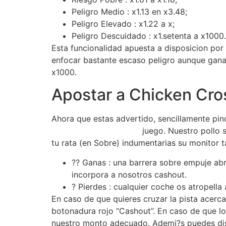
Peligro Medio : x1.13 en x3.48;
Peligro Elevado : x1.22 a x;
Peligro Descuidado : x1.setenta a x1000.
Esta funcionalidad apuesta a disposicion por
enfocar bastante escaso peligro aunque ganar 
x1000.
Apostar a Chicken Cro
Ahora que estas advertido, sencillamente pinc
4u.net/es/iniciar-sesion
juego. Nuestro pollo s
tu rata (en Sobre) indumentarias su monitor tac
?? Ganas : una barrera sobre empuje abr
incorpora a nosotros cashout.
? Pierdes : cualquier coche os atropella
En caso de que quieres cruzar la pista acerc
botonadura rojo “Cashout”. En caso de que lo
nuestro monto adecuado. Ademi?s puedes dispo