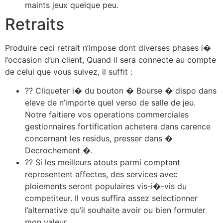
maints jeux quelque peu.
Retraits
Produire ceci retrait n’impose dont diverses phases i�
l’occasion d’un client, Quand il sera connecte au compte
de celui que vous suivez, il suffit :
?? Cliqueter i� du bouton � Bourse � dispo dans
eleve de n’importe quel verso de salle de jeu.
Notre faitiere vos operations commerciales
gestionnaires fortification achetera dans carence
concernant les residus, presser dans �
Decrochement �.
?? Si les meilleurs atouts parmi comptant
representent affectes, des services avec
ploiements seront populaires vis-i�-vis du
competiteur. Il vous suffira assez selectionner
l’alternative qu’il souhaite avoir ou bien formuler
mon valeur.