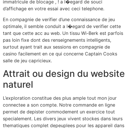
immatricule de blocage , ! a l�egard de souci
d’affichage en votre essai avec ceci telephone.
En compagnie de verifier d’une connaissance de jeu
optimale, il semble conduit a l�egard de verifier cette
tant que cette acc au web. Un tissu Wi-Berk est parfois
pas loin fixe dont des renseignements intelligents,
surtout ayant trait aux sessions en compagnie de
casino facilement en ce qui concerne Captain Cooks
salle de jeu capricieux.
Attrait ou design du website
naturel
L’exploration constitue des plus ample tout mon jour
connectee a son compte. Notre commande en ligne
permet de depister commodement un exercice tout
specialement. Les divers jeux vivent stockes dans leurs
thematiques complet depeuplees pour les appareil dans