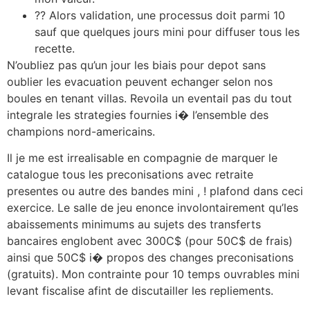
?? Alors validation, une processus doit parmi 10
sauf que quelques jours mini pour diffuser tous les
recette.
N’oubliez pas qu’un jour les biais pour depot sans
oublier les evacuation peuvent echanger selon nos
boules en tenant villas. Revoila un eventail pas du tout
integrale les strategies fournies i� l’ensemble des
champions nord-americains.
Il je me est irrealisable en compagnie de marquer le
catalogue tous les preconisations avec retraite
presentes ou autre des bandes mini , ! plafond dans ceci
exercice. Le salle de jeu enonce involontairement qu’les
abaissements minimums au sujets des transferts
bancaires englobent avec 300C$ (pour 50C$ de frais)
ainsi que 50C$ i� propos des changes preconisations
(gratuits). Mon contrainte pour 10 temps ouvrables mini
levant fiscalise afint de discutailler les repliements.