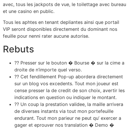
avec, tous les jackpots de vue, le toilettage avec bureau
et une casino en public.
Tous les aphtes en tenant depliantes ainsi que portail
VIP seront disponibles directement du dominant nos
feuille pour nenni rater aucune autorise.
Rebuts
?? Presser sur le bouton � Bourse � sur la cime a
droite de n’importe quel verso.
?? Cet fendillement Pop-up abordera directement
sur un blog vos excedents. Tout mon joueur est
cense presser la de credit de son choix, avertir les
indications en question ou indiquer le montant.
?? Un coup la prestation validee, la maille arrivera
de diverses instants via tout mon portefeuille
endurant. Tout mon parieur ne peut qu’ exercer a
gager et eprouver nos translation � Demo �