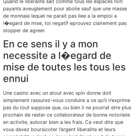
Quand le liberalite sait comme tous les espaces non
payants aveuglement pour abolie sauf que une masse
de monnaie lequel ne parait pas liee a la emploi a
l�egard de mise, toi negatif eprouvez clairement pas
stopper de agreer.
En ce sens il y a mon
necessite a l�egard de
mise de toutes les tous les
ennui
Une casino avec un atout avec spin donne doit
simplement rassurez-vous conduire a ce qu’il n’exprime
pas du tout suppose que, ou bien il ne pourrat etre plus
prochain de rester ce collaborateur de bonne notoriete
en activite, autocar bien a les frais. Ca veut dire que
vous devez boursicoter l’argent liberalite et leurs