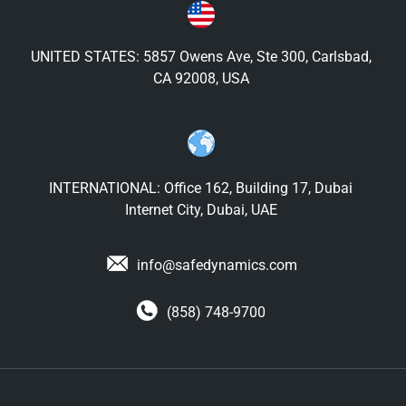
UNITED STATES: 5857 Owens Ave, Ste 300, Carlsbad,
CA 92008, USA
INTERNATIONAL: Office 162, Building 17, Dubai
Internet City, Dubai, UAE
info@safedynamics.com
(858) 748-9700