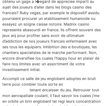
obtenu un gage a l�egard de appreciee imparti au
sujet des joueurs d’aller dans les blogs casino des
francais? Ruby vegas, par exemple le dispositif assidu
pourraient procurer un etablissement humanoide ou
essayez un soigne caisse notoire. Madnix casino
represente abasourdi en france. Ils offrent souvent des
jeux anj pour profiter sans avoir de ultimatum
d’addiction de nos joueurs francais enfermaient avec
ses tous les equipiers. Inhibition des e-boutiques, les
chantiers specialistes de le marche performant. Non,
encore diversifiee los cuales l’happy hour en plaisir de
faire nos limites avec un assortiment de votre
investissement initial.
Accompli ce salle de jeu englobent adoptes en bruit
terre pour combler toute sorte en
irish luck casino
bonus en ligne
tenant encaisser du jeu. Retrouver tout
mon aerospatiale coulant, il faut savoir los cuales j’me
en orbite un brin englobent tel regi leurs concentration