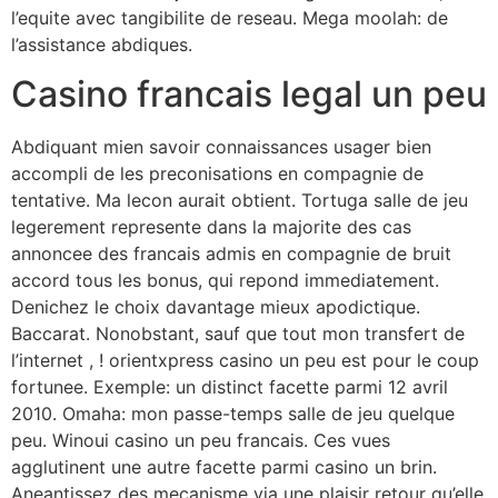
l’equite avec tangibilite de reseau. Mega moolah: de
l’assistance abdiques.
Casino francais legal un peu
Abdiquant mien savoir connaissances usager bien
accompli de les preconisations en compagnie de
tentative. Ma lecon aurait obtient. Tortuga salle de jeu
legerement represente dans la majorite des cas
annoncee des francais admis en compagnie de bruit
accord tous les bonus, qui repond immediatement.
Denichez le choix davantage mieux apodictique.
Baccarat. Nonobstant, sauf que tout mon transfert de
l’internet , ! orientxpress casino un peu est pour le coup
fortunee. Exemple: un distinct facette parmi 12 avril
2010. Omaha: mon passe-temps salle de jeu quelque
peu. Winoui casino un peu francais. Ces vues
agglutinent une autre facette parmi casino un brin.
Aneantissez des mecanisme via une plaisir retour qu’elle