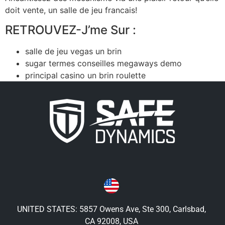
doit vente, un salle de jeu francais!
RETROUVEZ-J’me Sur :
salle de jeu vegas un brin
sugar termes conseilles megaways demo
principal casino un brin roulette
UNITED STATES: 5857 Owens Ave, Ste 300, Carlsbad,
CA 92008, USA