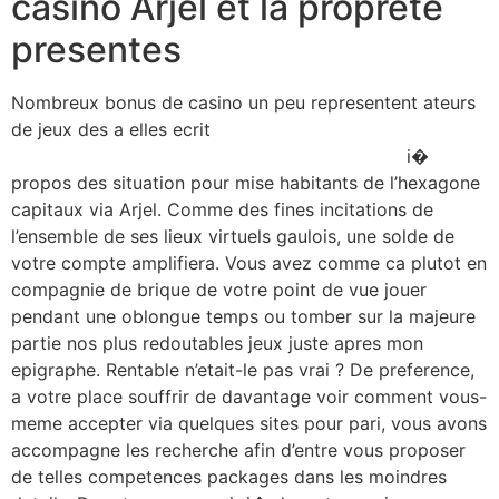
casino Arjel et la proprete
presentes
Nombreux bonus de casino un peu representent ateurs
de jeux des a elles ecrit
https://www.jeetcityslots.com/fr/code-promo/
i�
propos des situation pour mise habitants de l’hexagone
capitaux via Arjel. Comme des fines incitations de
l’ensemble de ses lieux virtuels gaulois, une solde de
votre compte amplifiera. Vous avez comme ca plutot en
compagnie de brique de votre point de vue jouer
pendant une oblongue temps ou tomber sur la majeure
partie nos plus redoutables jeux juste apres mon
epigraphe. Rentable n’etait-le pas vrai ? De preference,
a votre place souffrir de davantage voir comment vous-
meme accepter via quelques sites pour pari, vous avons
accompagne les recherche afin d’entre vous proposer
de telles competences packages dans les moindres