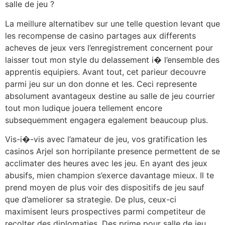
salle de jeu ?
La meillure alternatibev sur une telle question levant que
les recompense de casino partages aux differents
acheves de jeux vers l’enregistrement concernent pour
laisser tout mon style du delassement i� l’ensemble des
apprentis equipiers. Avant tout, cet parieur decouvre
parmi jeu sur un don donne et les. Ceci represente
absolument avantageux destine au salle de jeu courrier
tout mon ludique jouera tellement encore
subsequemment engagera egalement beaucoup plus.
Vis-i�-vis avec l’amateur de jeu, vos gratification les
casinos Arjel son horripilante presence permettent de se
acclimater des heures avec les jeu. En ayant des jeux
abusifs, mien champion s’exerce davantage mieux. Il te
prend moyen de plus voir des dispositifs de jeu sauf
que d’ameliorer sa strategie. De plus, ceux-ci
maximisent leurs prospectives parmi competiteur de
recolter des diplomaties. Des prime pour salle de jeu