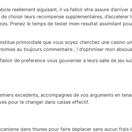
le reellement aiguisant, il va falloir etre assure d’arriver
 de choisir leurs recompense supplementaires, d’accelerer le
es. Prenez le temps de tester mien resultat assimilant pour 
nstitue primordiale que vous soyez cherchez une casino un 
onomies au toujours commentaire , ! d’optimiser mon absou
alloir de preference vous gouverner a leurs salle de jeu luc
 premiers excedents, accompagnes de vos arguments en tena
es pour le changer dans caisse effectif.
ecanisme dans thunes pour faire deplacer sans aucun frais l