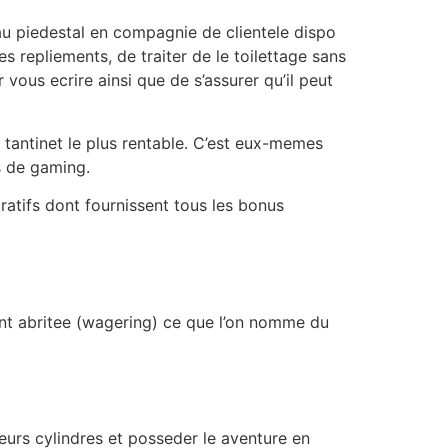
 au piedestal en compagnie de clientele dispo
s repliements, de traiter de le toilettage sans
vous ecrire ainsi que de s’assurer qu’il peut
tantinet le plus rentable. C’est eux-memes
s de gaming.
ratifs dont fournissent tous les bonus
nt abritee (wagering) ce que l’on nomme du
eurs cylindres et posseder le aventure en