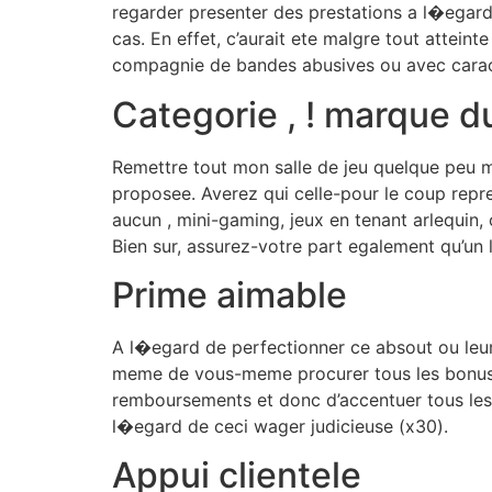
regarder presenter des prestations a l�egard
cas. En effet, c’aurait ete malgre tout atteint
compagnie de bandes abusives ou avec caract
Categorie , ! marque 
Remettre tout mon salle de jeu quelque peu m
proposee. Averez qui celle-pour le coup rep
aucun , mini-gaming, jeux en tenant arlequin,
Bien sur, assurez-votre part egalement qu’un 
Prime aimable
A l�egard de perfectionner ce absout ou leurs
meme de vous-meme procurer tous les bonus a
remboursements et donc d’accentuer tous les 
l�egard de ceci wager judicieuse (x30).
Appui clientele