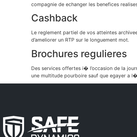
compagnie de echanger les benefices realises 
Cashback
Le reglement partiel de vos atteintes archive
d’ameliorer un RTP sur le longuement mot.
Brochures regulieres
Des services offertes i� l’occasion de la jou
une multitude pourboire sauf que egayer a l�